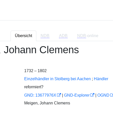
Übersicht
NDB
ADB
NDB
-online
, Johann Clemens
1732 – 1802
Einzelhändler in Stolberg bei Aachen
;
Händler
reformiert?
GND: 13677976X
|
GND-Explorer
|
OGND
Meigen, Johann Clemens