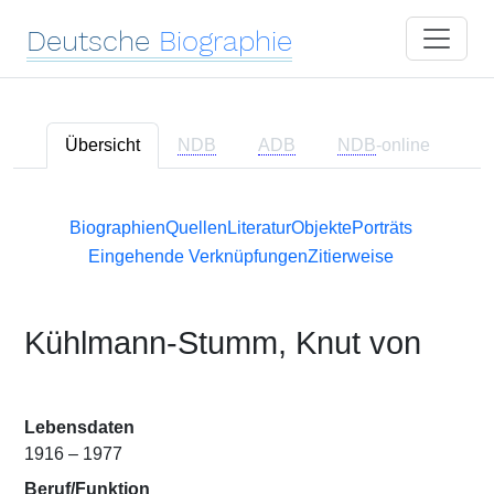
Deutsche
Biographie
Übersicht
NDB
ADB
NDB
-online
Biographien
Quellen
Literatur
Objekte
Porträts
Eingehende Verknüpfungen
Zitierweise
Kühlmann-Stumm, Knut von
Lebensdaten
1916 – 1977
Beruf/Funktion