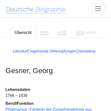
Deutsche
Biographie
Übersicht
NDB
ADB
NDB
-online
Literatur
Eingehende Verknüpfungen
Zitierweise
Gesner, Georg
Lebensdaten
1766 – 1836
Beruf/Funktion
Pharmazeut
;
Förderer der Zuckerherstellung aus