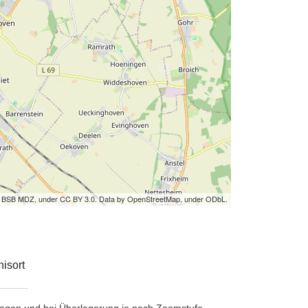
by BSB MDZ, under CC BY 3.0. Data by OpenStreetMap, under ODbL.
isort