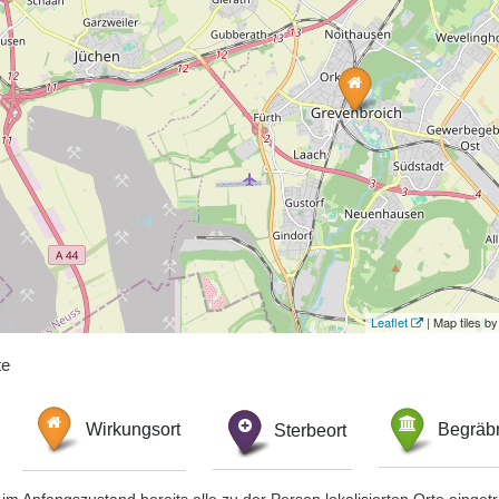
Leaflet
| Map tiles 
te
Wirkungsort
Sterbeort
Begräbn