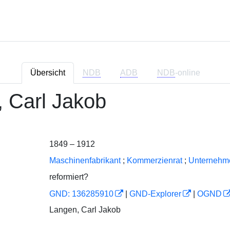
Übersicht
NDB
ADB
NDB
-online
 Carl Jakob
1849 – 1912
Maschinenfabrikant
;
Kommerzienrat
;
Unternehm
reformiert?
GND: 136285910
|
GND-Explorer
|
OGND
Langen, Carl Jakob