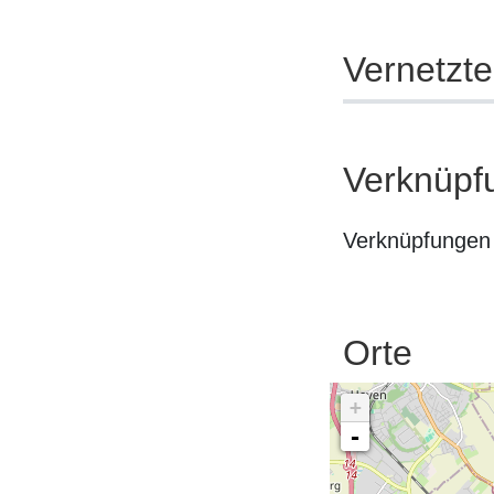
Vernetzt
Verknüpf
Verknüpfungen 
Orte
+
-