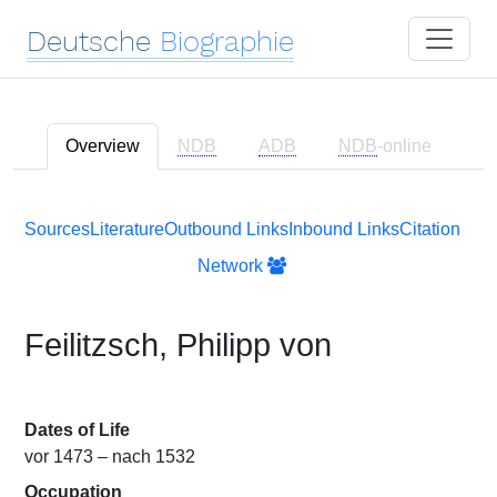
Deutsche
Biographie
Overview
NDB
ADB
NDB
-online
Sources
Literature
Outbound Links
Inbound Links
Citation
Network
Feilitzsch, Philipp von
Dates of Life
vor 1473 – nach 1532
Occupation