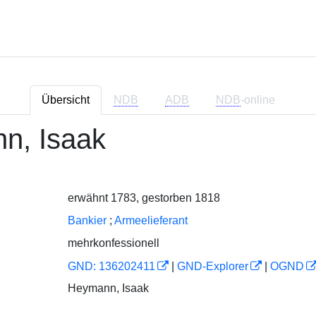
Übersicht
NDB
ADB
NDB
-online
n, Isaak
erwähnt 1783, gestorben 1818
Bankier
;
Armeelieferant
mehrkonfessionell
GND: 136202411
|
GND-Explorer
|
OGND
Heymann, Isaak