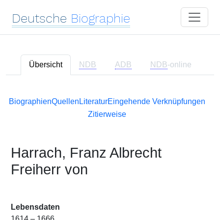
Deutsche
Biographie
Übersicht
NDB
ADB
NDB
-online
Biographien
Quellen
Literatur
Eingehende Verknüpfungen
Zitierweise
Harrach, Franz Albrecht
Freiherr von
Lebensdaten
1614 – 1666