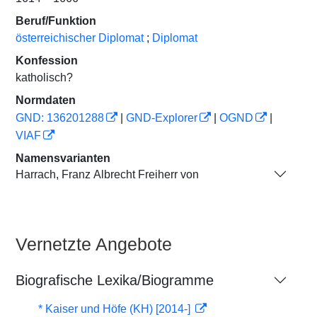
Beruf/Funktion
österreichischer Diplomat
;
Diplomat
Konfession
katholisch?
Normdaten
GND: 136201288
|
GND-Explorer
|
OGND
|
VIAF
Namensvarianten
Harrach, Franz Albrecht Freiherr von
Vernetzte Angebote
Biografische Lexika/Biogramme
* Kaiser und Höfe (KH) [2014-]