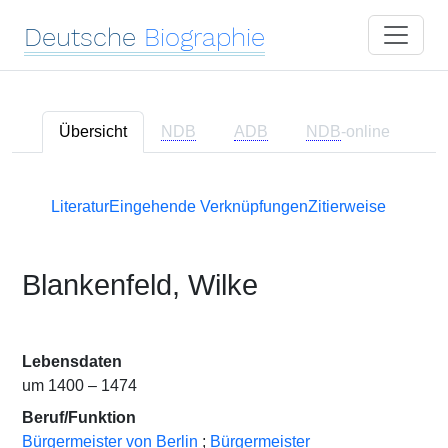
Deutsche
Biographie
Übersicht
NDB
ADB
NDB
-online
Literatur
Eingehende Verknüpfungen
Zitierweise
Blankenfeld, Wilke
Lebensdaten
um 1400 – 1474
Beruf/Funktion
Bürgermeister von Berlin
;
Bürgermeister