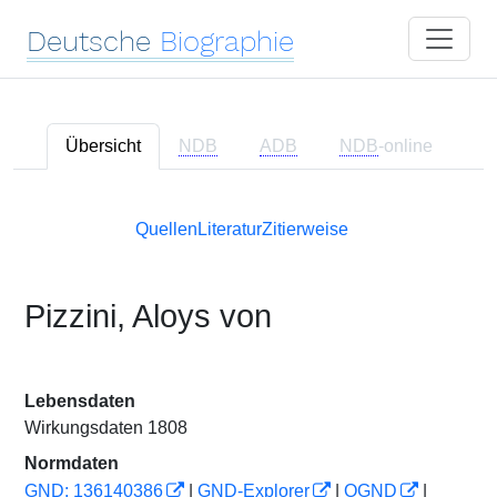
Deutsche
Biographie
Übersicht
NDB
ADB
NDB
-online
Quellen
Literatur
Zitierweise
Pizzini, Aloys von
Lebensdaten
Wirkungsdaten 1808
Normdaten
GND: 136140386
|
GND-Explorer
|
OGND
|