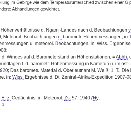
ilung im Gebirge wie dem Temperaturunterschied zwischen einer Gipfe
nderte Abhandlungen gewidmet.
 Höhenverhältnisse d. Ngami-Landes nach d. Beobachtungen
v
00; Meteorol. Beobachtungen
u.
barometr. Höhenmessungen, in: K. 
henmessungen
u.
meteorol. Beobachtungen, in:
Wiss.
Ergebnisse
908;
ß d. Windes auf d. Barometerstand an Höhenstationen, =
Abhh.
undlagen f. d. barometr. Höhenmessung in Kamerun
u.
im östl. 
1920; Das barometr. Material d. Oberleutnant M. Weiß, 1. T., Di
e, in:
Wiss.
Ergebnisse d. Dt. Zentral-Afrika-Expedition 1907-0
.
E.
z.
Gedächtnis, in: Meteorol.
Zs.
57, 1940
(
W
)
;
 a.