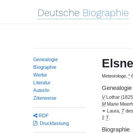
Deutsche
Biographie
Elsne
Genealogie
Biographie
Werke
Meteorologe,
*
6
Literatur
Genealogie
Autor/in
V
Lothar (1825–
Zitierweise
M
Marie Meerh
⚭ Laura,
T
des
RDF
2
T
.
Druckfassung
Biographie