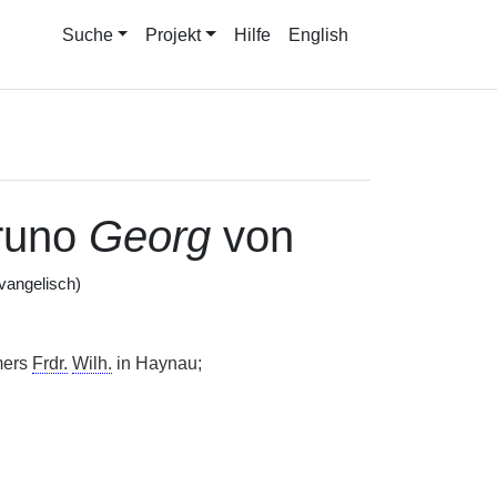
Suche
Projekt
Hilfe
English
Bruno
Georg
von
vangelisch)
mers
Frdr.
Wilh.
in Haynau;