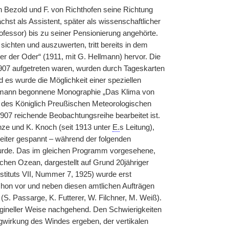
n Bezold und F. von Richthofen seine Richtung
chst als Assistent, später als wissenschaftlicher
rofessor) bis zu seiner Pensionierung angehörte.
ichten und auszuwerten, tritt bereits in dem
der Oder“ (1911, mit G. Hellmann) hervor. Die
07 aufgetreten waren, wurden durch Tageskarten
d es wurde die Möglichkeit einer speziellen
lmann begonnene Monographie „Das Klima von
en des Königlich Preußischen Meteorologischen
907 reichende Beobachtungsreihe bearbeitet ist.
nze und K. Knoch (seit 1913 unter
E.
s Leitung),
eiter gespannt – während der folgenden
wurde. Das im gleichen Programm vorgesehene,
chen Ozean, dargestellt auf Grund 20jähriger
tituts VII, Nummer 7, 1925) wurde erst
hon vor und neben diesen amtlichen Aufträgen
. Passarge, K. Futterer, W. Filchner, M. Weiß).
rigineller Weise nachgehend. Den Schwierigkeiten
wirkung des Windes ergeben, der vertikalen