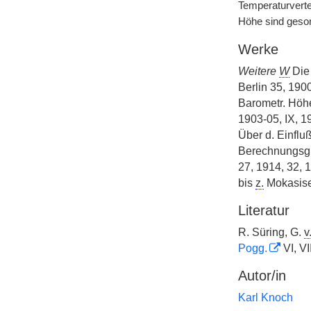
Temperaturverte
Höhe sind geso
Werke
Weitere
W
Die
Berlin 35, 19
Barometr. Hö
1903-05, IX, 1
Über d. Einflu
Berechnungsgr
27, 1914, 32, 
bis
z.
Mokasise
Literatur
R. Süring, G.
v
Pogg.
VI, VII
Autor/in
Karl Knoch