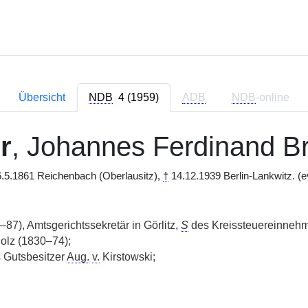
Übersicht
NDB
4 (1959)
ADB
NDB
-online
r
, Johannes Ferdinand 
.5.1861 Reichenbach (Oberlausitz),
†
14.12.1939 Berlin-Lankwitz. (e
87), Amtsgerichtssekretär in Görlitz,
S
des Kreissteuereinneh
olz (1830–74);
 Gutsbesitzer
Aug.
v.
Kirstowski;