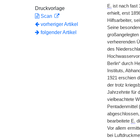
E.
ist nach fast
Druckvorlage
erhielt, erst 18
Scan
Hilfsarbeiter, s
vorheriger Artikel
Seine besondere
folgender Artikel
großangelegten
verheerenden Üb
des Niederschlag
Hochwasservora
Berlin“ durch H
Instituts, Abha
1921 erschien d
der trotz krieg
Jahrzehnte für 
vielbeachtete W
Pentadenmittel 
abgeschlossen
bearbeitete
E.
di
Vor allem ermit
bei Luftdruckme