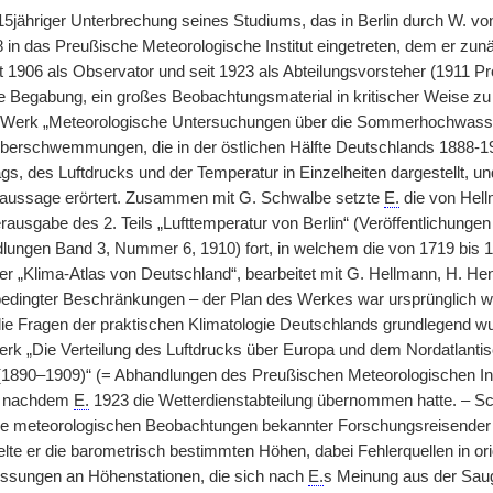
 15jähriger Unterbrechung seines Studiums, das in Berlin durch W. vo
98 in das Preußische Meteorologische Institut eingetreten, dem er zunä
eit 1906 als Observator und seit 1923 als Abteilungsvorsteher (1911 P
 Begabung, ein großes Beobachtungsmaterial in kritischer Weise zu s
 Werk „Meteorologische Untersuchungen über die Sommerhochwasser 
erschwemmungen, die in der östlichen Hälfte Deutschlands 1888-19
s, des Luftdrucks und der Temperatur in Einzelheiten dargestellt, un
ussage erörtert. Zusammen mit G. Schwalbe setzte
E.
die von Hel
erausgabe des 2. Teils „Lufttemperatur von Berlin“ (Veröffentlichung
ndlungen Band 3, Nummer 6, 1910) fort, in welchem die von 1719 bis 1
er „Klima-Atlas von Deutschland“, bearbeitet mit G. Hellmann, H. He
sbedingter Beschränkungen – der Plan des Werkes war ursprünglich w
die Fragen der praktischen Klimatologie Deutschlands grundlegend 
erk „Die Verteilung des Luftdrucks über Europa und dem Nordatlantis
(1890–1909)“ (= Abhandlungen des Preußischen Meteorologischen Ins
, nachdem
E.
1923 die Wetterdienstabteilung übernommen hatte. – Sc
e meteorologischen Beobachtungen bekannter Forschungsreisender (S
telte er die barometrisch bestimmten Höhen, dabei Fehlerquellen in o
ssungen an Höhenstationen, die sich nach
E.
s Meinung aus der Saug