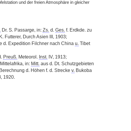
lstation und der freien Atmosphäre in gleicher
.
Dr. S. Passarge, in:
Zs.
d.
Ges.
f. Erdkde. zu
Futterer, Durch Asien III, 1903;
 d. Expedition Filchner nach China
u.
Tibet
d.
Preuß.
Meteorol.
Inst.
IV, 1913;
Mittelafrika, in:
Mitt.
aus d. Dt. Schutzgebieten
e Berechnung d. Höhen f. d. Strecke
v.
Bukoba
8, 1920.