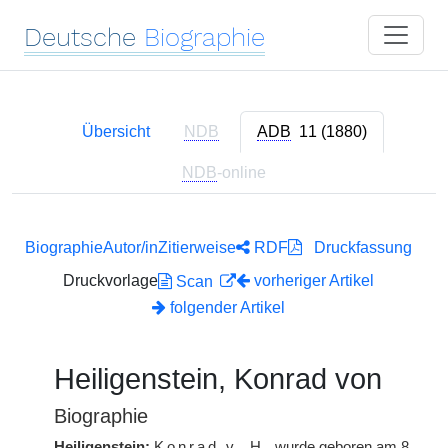
Deutsche
Biographie
Übersicht
NDB
ADB
11 (1880)
NDB
-online
Biographie
Autor/in
Zitierweise
RDF
Druckfassung
Druckvorlage
vorheriger Artikel
Scan
folgender Artikel
Heiligenstein, Konrad von
Biographie
Heiligenstein:
Konrad v.
H.
wurde geboren am 8.