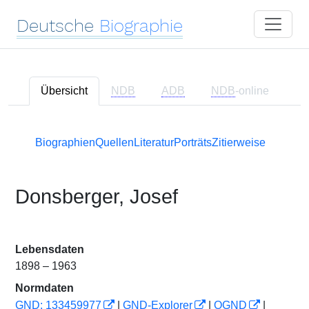
Deutsche
Biographie
Übersicht
NDB
ADB
NDB
-online
Biographien
Quellen
Literatur
Porträts
Zitierweise
Donsberger, Josef
Lebensdaten
1898 – 1963
Normdaten
GND: 133459977
|
GND-Explorer
|
OGND
|