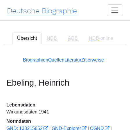
Deutsche
Biographie
Übersicht
NDB
ADB
NDB
-online
Biographien
Quellen
Literatur
Zitierweise
Ebeling, Heinrich
Lebensdaten
Wirkungsdaten 1941
Normdaten
GND: 133215652
|
GND-Explorer
|
OGND
|