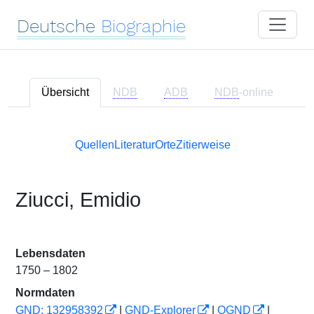
Deutsche
Biographie
Übersicht
NDB
ADB
NDB
-online
Quellen
Literatur
Orte
Zitierweise
Ziucci, Emidio
Lebensdaten
1750 – 1802
Normdaten
GND: 132958392
|
GND-Explorer
|
OGND
|