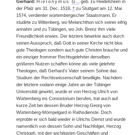
Gerhard:
Hieronymus
G.
, geb. zu Heidelsheim in
der Pfalz am 31. Dec. 1518,
†
zu Stuttgart am 12. Mai
1574, verdienter würtembergischer Staatsmann. Er
studirte zu Wittenberg, wo Melanchthon sich seiner eifrig
annahm und zu Tübingen, wo Joh. Brenz ihm viele
Freundlichkeit erwies. Der letztere bewirkte auch durch
seinen Ausspruch, daß Gott in seiner Kirche nicht blos
gute Theologen sondern auch gute Christen brauche und
ein einziger frommer Rechtsgelehrter derselben
größeren Nutzen schaffen könne als viele gelehrte
Theologen, daß Gerhard's Vater seinem Sohne das
Studium der Rechtswissenschaft bewilligte. Nachdem
der letztere sodann einige Jahre an der Tübinger
Universität gewirkt, wurde er von Herzog Ulrich von
Würtemberg ins Consistorium berufen, trat auch auf
kurze Zeit bei dessen Bruder Herzog Georg von
Würtemberg-Mömpelgard in Rathsdienste. Doch
erprobte er sich bald wieder in Ulrichs Dienst und wurde
namentlich von dessen Sohn und Nachfolger, Herzog
Christoph, mit den wichtigsten Geschäften und