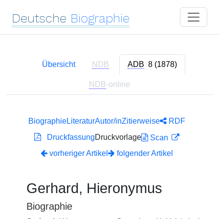
Deutsche
Biographie
Übersicht
NDB
ADB
8 (1878)
NDB
-online
Biographie
Literatur
Autor/in
Zitierweise
RDF
Druckfassung
Druckvorlage
Scan
vorheriger Artikel
folgender Artikel
Gerhard, Hieronymus
Biographie