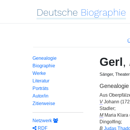
Deutsche
Biographie
Ü
Gerl
,
Genealogie
Biographie
Werke
Sänger, Theate
Literatur
Genealogie
Porträts
Aus Oberpfälz
Autor/in
V
Johann (1727
Zitierweise
Stadler;
M
Maria Klara
Netzwerk
Dingolfing;
RDF
B
Judas Thad