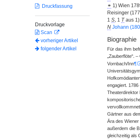
⚭
1) Wien 17
Druckfassung
Reisinger (17
1
S
, 1
T
aus 1)
Druckvorlage
N
Johann (18
Scan
Biographie
vorheriger Artikel
folgender Artikel
Für das ihm be
„Zauberflöte“. 
Vornbach/Inn
¶
Universitätsgym
Hofkomödianten
engagiert. 1786
Theaterdirekto
kompositorische
vervollkommnete
Gärtner aus dem
Ära des Wiener 
außerdem die Ba
gleichzeitig als