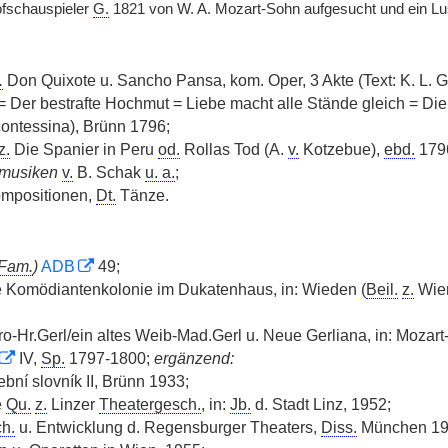
ofschauspieler
G.
1821 von W. A. Mozart-Sohn aufgesucht und ein Lus
.
Don Quixote u. Sancho Pansa, kom. Oper, 3 Akte (Text: K. L. 
 Der bestrafte Hochmut = Liebe macht alle Stände gleich = Die 
contessina), Brünn 1796;
z.
Die Spanier in Peru
od.
Rollas Tod (A.
v.
Kotzebue),
ebd.
179
musiken
v.
B. Schak
u. a.
;
ompositionen,
Dt.
Tänze.
Fam.
)
ADB
49;
e Komödiantenkolonie im Dukatenhaus, in: Wieden (
Beil.
z.
Wie
ro-Hr.Gerl/ein altes Weib-Mad.Gerl u. Neue Gerliana, in: Mozart
IV,
Sp.
1797-1800;
ergänzend:
bní slovník II, Brünn 1933;
e
Qu.
z.
Linzer
Theatergesch.
, in:
Jb.
d. Stadt Linz, 1952;
h.
u. Entwicklung d. Regensburger Theaters,
Diss.
München 19