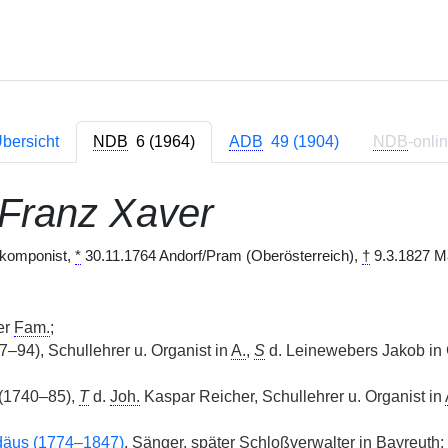
bersicht
NDB
6 (1964)
ADB
49 (1904)
NDB
-onli
Franz Xaver
rkomponist,
*
30.11.1764 Andorf/Pram (Oberösterreich),
†
9.3.1827 Ma
er
Fam.
;
–94), Schullehrer u. Organist in
A.
,
S
d. Leinewebers Jakob in
 (1740–85),
T
d.
Joh.
Kaspar Reicher, Schullehrer u. Organist in
däus (1774–1847)
, Sänger, später Schloßverwalter in Bayreuth;