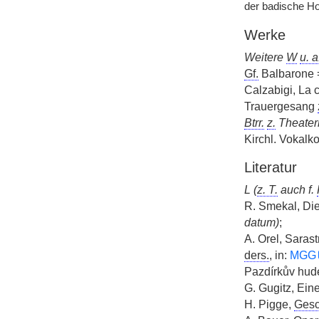
der badische H
Werke
Weitere
W
u. a
Gf.
Balbarone =
Calzabigi, La 
Trauergesang
Btrr.
z.
Theater
Kirchl. Vokalk
Literatur
L (
z. T.
auch f.
R. Smekal, Di
datum)
;
A. Orel, Sarast
ders.
, in:
MGG
Pazdírkův hude
G. Gugitz, Ein
H. Pigge,
Gesc