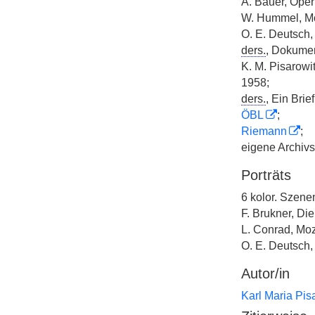
A. Bauer, Oper
W. Hummel, Mo
O. E. Deutsch,
ders.
, Dokumen
K. M. Pisarowit
1958;
ders.
, Ein Brie
ÖBL
;
Riemann
;
eigene Archivs
Porträts
6 kolor. Szene
F. Brukner, Die
L. Conrad, Moz
O. E. Deutsch,
Autor/in
Karl Maria Pis