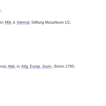
;
 in:
Mitt.
d.
Internat.
Stiftung Mozarteum 1/2,
ena),
Abb.
in:
Allg.
Europ.
Journ.
, Brünn 1795;