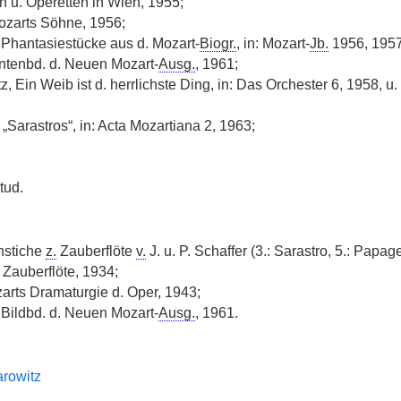
n u. Operetten in Wien, 1955;
zarts Söhne, 1956;
 Phantasiestücke aus d. Mozart-
Biogr.
, in: Mozart-
Jb.
1956, 1957
tenbd. d. Neuen Mozart-
Ausg.
, 1961;
z, Ein Weib ist d. herrlichste Ding, in: Das Orchester 6, 1958, u.
f „Sarastros“, in: Acta Mozartiana 2, 1963;
tud.
nstiche
z.
Zauberflöte
v.
J. u. P. Schaffer (3.: Sarastro, 5.: Papag
 Zauberflöte, 1934;
arts Dramaturgie d. Oper, 1943;
 Bildbd. d. Neuen Mozart-
Ausg.
, 1961.
arowitz