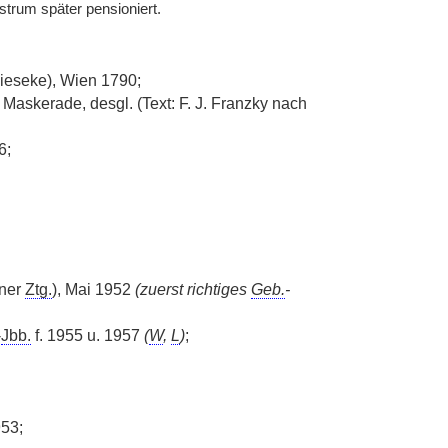
trum später pensioniert.
Gieseke), Wien 1790;
Maskerade, desgl. (Text: F. J. Franzky nach
6;
ner
Ztg.
), Mai 1952
(zuerst richtiges
Geb.
-
-
Jbb.
f. 1955 u. 1957
(
W
,
L
)
;
53;