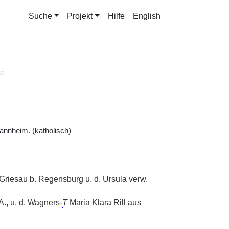
Suche
Projekt
Hilfe
English
ne
nnheim. (katholisch)
 Griesau
b.
Regensburg u. d. Ursula
verw.
A.
, u. d. Wagners-
T
Maria Klara Rill aus