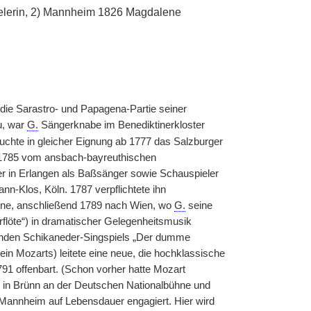
elerin, 2) Mannheim 1826 Magdalene
die Sarastro- und Papagena-Partie seiner
u, war
G.
Sängerknabe im Benediktinerkloster
uchte in gleicher Eignung ab 1777 das Salzburger
r 1785 vom ansbach-bayreuthischen
 in Erlangen als Baßsänger sowie Schauspieler
-Klos, Köln. 1787 verpflichtete ihn
hne, anschließend 1789 nach Wien, wo
G.
seine
löte“) in dramatischer Gelegenheitsmusik
igenden Schikaneder-Singspiels „Der dumme
n Mozarts) leitete eine neue, die hochklassische
91 offenbart. (Schon vorher hatte Mozart
 in Brünn an der Deutschen Nationalbühne und
r Mannheim auf Lebensdauer engagiert. Hier wird