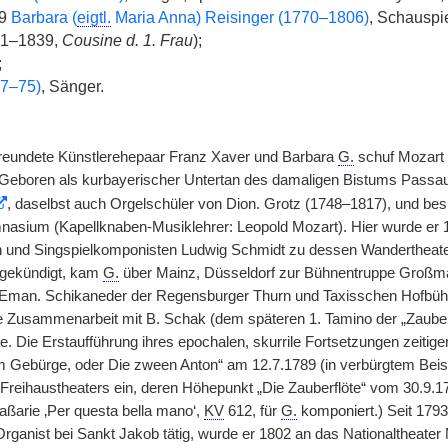
89
Barbara (
eigtl.
Maria Anna) Reisinger (1770–1806)
, Schauspi
71–1839,
Cousine d. 1. Frau
);
;
07–75)
, Sänger.
freundete Künstlerehepaar Franz Xaver und Barbara
G.
schuf Mozart 
– Geboren als kurbayerischer Untertan des damaligen Bistums Passa
, daselbst auch Orgelschüler von Dion. Grotz (1748–1817), und bes
nasium (Kapellknaben-Musiklehrer: Leopold Mozart). Hier wurde e
 und Singspielkomponisten Ludwig Schmidt zu dessen Wandertheater
 gekündigt, kam
G.
über Mainz, Düsseldorf zur Bühnentruppe Großmann
r Eman. Schikaneder der Regensburger Thurn und Taxisschen Hofbü
 Zusammenarbeit mit B. Schak (dem späteren 1. Tamino der „Zauberf
. Die Erstaufführung ihres epochalen, skurrile Fortsetzungen zeit
 Gebürge, oder Die zween Anton“ am 12.7.1789 (in verbürgtem Beisei
Freihaustheaters ein, deren Höhepunkt „Die Zauberflöte“ vom 30.9.17
ßarie ‚Per questa bella mano‘,
KV
612, für
G.
komponiert.) Seit 1793
 Organist bei Sankt Jakob tätig, wurde er 1802 an das Nationaltheate