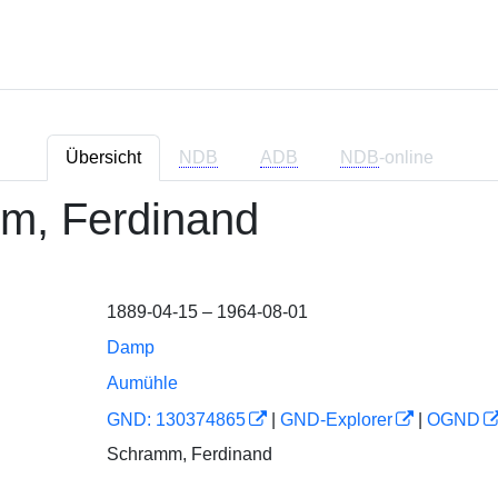
Übersicht
NDB
ADB
NDB
-online
m, Ferdinand
1889-04-15 – 1964-08-01
Damp
Aumühle
GND: 130374865
|
GND-Explorer
|
OGND
Schramm, Ferdinand