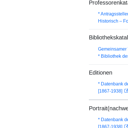
Professorenkat
* Antragsstel
Historisch – F
Bibliothekskata
Gemeinsamer 
* Bibliothek de
Editionen
* Datenbank d
[1867-1938]
Portrait(nachwe
* Datenbank d
[1867-1938]