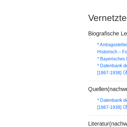
Vernetzt
Biografische L
* Antragsstel
Historisch – F
* Bayerisches 
* Datenbank d
[1867-1938]
Quellen(nachwe
* Datenbank d
[1867-1938]
Literatur(nachw