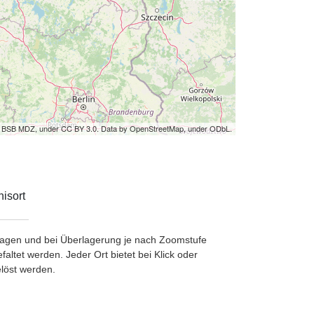
by BSB MDZ, under CC BY 3.0. Data by OpenStreetMap, under ODbL.
isort
etragen und bei Überlagerung je nach Zoomstufe
ltet werden. Jeder Ort bietet bei Klick oder
löst werden.