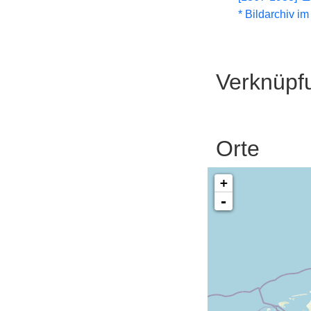
* Bildarchiv i
Verknüpf
Orte
+
-