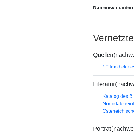
Namensvarianten
Vernetzt
Quellen(nachwe
* Filmothek de
Literatur(nachw
Katalog des B
Normdateneint
Österreichisc
Porträt(nachwe