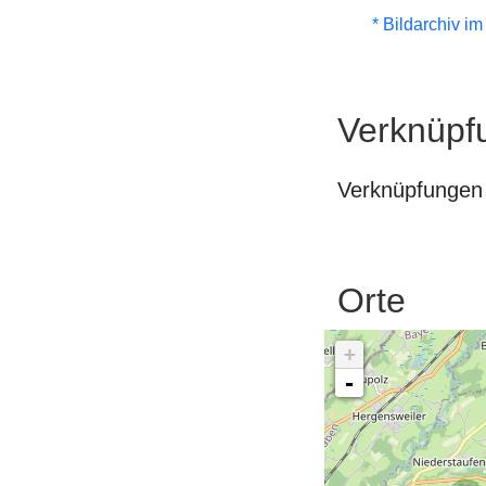
* Bildarchiv i
Verknüpf
Verknüpfungen 
Orte
+
-