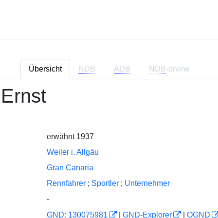
Übersicht
NDB
ADB
NDB
-online
Ernst
erwähnt 1937
Weiler i. Allgäu
Gran Canaria
Rennfahrer
;
Sportler
;
Unternehmer
-
GND: 130075981
|
GND-Explorer
|
OGND