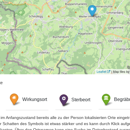
Leaflet
| Map tiles 
te
Wirkungsort
Sterbeort
Begräbn
im Anfangszustand bereits alle zu der Person lokalisierten Orte eing
chatten des Symbols ist etwas stärker und es kann durch Klick aufgefa
okasten. Über den Ortsnamen kann eine Suche im Datenbestand ausge