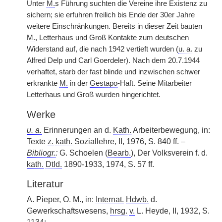
Unter
M.
s Führung suchten die Vereine ihre Existenz zu
sichern; sie erfuhren freilich bis Ende der 30er Jahre
weitere Einschränkungen. Bereits in dieser Zeit bauten
M.
, Letterhaus und Groß Kontakte zum deutschen
Widerstand auf, die nach 1942 vertieft wurden (
u. a.
zu
Alfred Delp und Carl Goerdeler). Nach dem 20.7.1944
verhaftet, starb der fast blinde und inzwischen schwer
erkrankte
M.
in der
Gestapo
-Haft. Seine Mitarbeiter
Letterhaus und Groß wurden hingerichtet.
Werke
u. a.
Erinnerungen an d.
Kath.
Arbeiterbewegung, in:
Texte
z.
kath.
Soziallehre, II, 1976, S. 840 ff. –
Bibliogr.
:
G. Schoelen (
Bearb.
), Der Volksverein f. d.
kath.
Dtld.
1890-1933, 1974, S. 57 ff.
Literatur
A. Pieper, O.
M.
, in:
Internat.
Hdwb.
d.
Gewerkschaftswesens,
hrsg.
v.
L. Heyde, II, 1932, S.