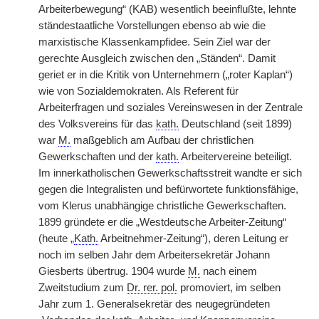
Arbeiterbewegung“ (KAB) wesentlich beeinflußte, lehnte
ständestaatliche Vorstellungen ebenso ab wie die
marxistische Klassenkampfidee. Sein Ziel war der
gerechte Ausgleich zwischen den „Ständen“. Damit
geriet er in die Kritik von Unternehmern („roter Kaplan“)
wie von Sozialdemokraten. Als Referent für
Arbeiterfragen und soziales Vereinswesen in der Zentrale
des Volksvereins für das
kath.
Deutschland (seit 1899)
war
M.
maßgeblich am Aufbau der christlichen
Gewerkschaften und der
kath.
Arbeitervereine beteiligt.
Im innerkatholischen Gewerkschaftsstreit wandte er sich
gegen die Integralisten und befürwortete funktionsfähige,
vom Klerus unabhängige christliche Gewerkschaften.
1899 gründete er die „Westdeutsche Arbeiter-Zeitung“
(heute „
Kath.
Arbeitnehmer-Zeitung“), deren Leitung er
noch im selben Jahr dem Arbeitersekretär Johann
Giesberts übertrug. 1904 wurde
M.
nach einem
Zweitstudium zum
Dr. rer. pol.
promoviert, im selben
Jahr zum 1. Generalsekretär des neugegründeten