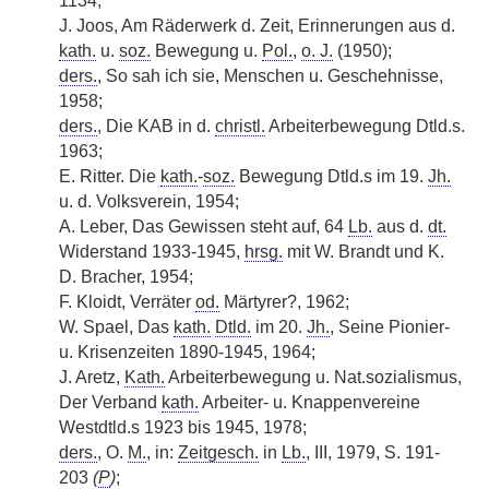
1134;
J. Joos, Am Räderwerk d. Zeit, Erinnerungen aus d.
kath.
u.
soz.
Bewegung u.
Pol.
,
o. J.
(1950);
ders.
, So sah ich sie, Menschen u. Geschehnisse,
1958;
ders.
, Die KAB in d.
christl.
Arbeiterbewegung Dtld.s.
1963;
E. Ritter. Die
kath.
-
soz.
Bewegung Dtld.s im 19.
Jh.
u. d. Volksverein, 1954;
A. Leber, Das Gewissen steht auf, 64
Lb.
aus d.
dt.
Widerstand 1933-1945,
hrsg.
mit W. Brandt und K.
D. Bracher, 1954;
F. Kloidt, Verräter
od.
Märtyrer?, 1962;
W. Spael, Das
kath.
Dtld.
im 20.
Jh.
, Seine Pionier-
u. Krisenzeiten 1890-1945, 1964;
J. Aretz,
Kath.
Arbeiterbewegung u. Nat.sozialismus,
Der Verband
kath.
Arbeiter- u. Knappenvereine
Westdtld.s 1923 bis 1945, 1978;
ders.
, O.
M.
, in:
Zeitgesch.
in
Lb.
, III, 1979, S. 191-
203
(
P
)
;