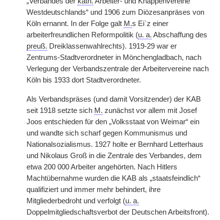
„Verbandes der
kath.
Arbeiter- und Knappenvereine
Westdeutschlands“ und 1906 zum Diözesanpräses von
Köln ernannt. In der Folge galt
M.
s Ei`z einer
arbeiterfreundlichen Reformpolitik (
u. a.
Abschaffung des
preuß.
Dreiklassenwahlrechts). 1919-29 war er
Zentrums-Stadtverordneter in Mönchengladbach, nach
Verlegung der Verbandszentrale der Arbeitervereine nach
Köln bis 1933 dort Stadtverordneter.
Als Verbandspräses (und damit Vorsitzender) der KAB
seit 1918 setzte sich
M.
zunächst vor allem mit Josef
Joos entschieden für den „Volksstaat von Weimar“ ein
und wandte sich scharf gegen Kommunismus und
Nationalsozialismus. 1927 holte er Bernhard Letterhaus
und Nikolaus Groß in die Zentrale des Verbandes, dem
etwa 200 000 Arbeiter angehörten. Nach Hitlers
Machtübernahme wurden die KAB als „staatsfeindlich“
qualifiziert und immer mehr behindert, ihre
Mitgliederbedroht und verfolgt (
u. a.
Doppelmitgliedschaftsverbot der Deutschen Arbeitsfront).