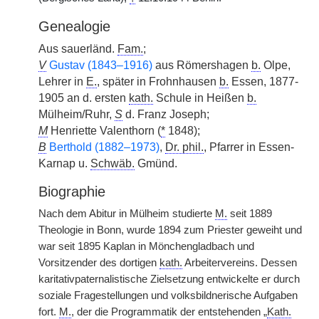
Genealogie
Aus sauerländ.
Fam.
;
V
Gustav (1843–1916)
aus Römershagen
b.
Olpe,
Lehrer in
E.
, später in Frohnhausen
b.
Essen, 1877-
1905 an d. ersten
kath.
Schule in Heißen
b.
Mülheim/Ruhr,
S
d. Franz Joseph;
M
Henriette Valenthorn (
*
1848);
B
Berthold (1882–1973)
,
Dr. phil.
, Pfarrer in Essen-
Karnap u.
Schwäb.
Gmünd.
Biographie
Nach dem Abitur in Mülheim studierte
M.
seit 1889
Theologie in Bonn, wurde 1894 zum Priester geweiht und
war seit 1895 Kaplan in Mönchengladbach und
Vorsitzender des dortigen
kath.
Arbeitervereins. Dessen
karitativpaternalistische Zielsetzung entwickelte er durch
soziale Fragestellungen und volksbildnerische Aufgaben
fort.
M.
, der die Programmatik der entstehenden „
Kath.