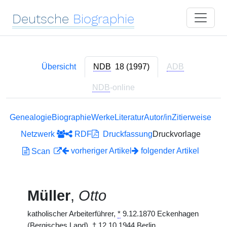
Deutsche
Biographie
Übersicht
NDB
18 (1997)
ADB
NDB
-online
Genealogie
Biographie
Werke
Literatur
Autor/in
Zitierweise
Netzwerk
RDF
Druckfassung
Druckvorlage
vorheriger Artikel
folgender Artikel
Scan
Müller
,
Otto
katholischer Arbeiterführer,
*
9.12.1870 Eckenhagen
(Bergisches Land),
†
12.10.1944 Berlin.