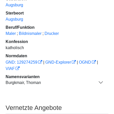
Augsburg
Sterbeort
Augsburg
Beruf/Funktion
Maler
;
Bildnismaler
;
Drucker
Konfession
katholisch
Normdaten
GND: 129274259
|
GND-Explorer
|
OGND
|
VIAF
Namensvarianten
Burgkmair, Thoman
Vernetzte Angebote