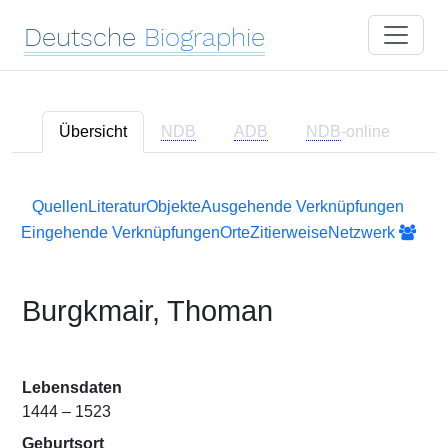
Deutsche
Biographie
Übersicht
NDB
ADB
NDB
-online
Quellen
Literatur
Objekte
Ausgehende Verknüpfungen
Eingehende Verknüpfungen
Orte
Zitierweise
Netzwerk
Burgkmair, Thoman
Lebensdaten
1444 – 1523
Geburtsort