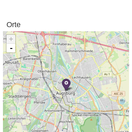
Orte
+
-