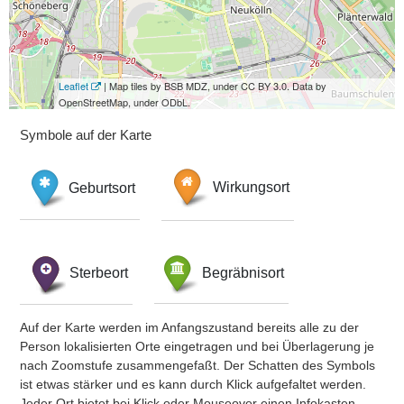
Leaflet
| Map tiles by BSB MDZ, under CC BY 3.0. Data by
OpenStreetMap, under ODbL.
Symbole auf der Karte
Geburtsort
Wirkungsort
Sterbeort
Begräbnisort
Auf der Karte werden im Anfangszustand bereits alle zu der
Person lokalisierten Orte eingetragen und bei Überlagerung je
nach Zoomstufe zusammengefaßt. Der Schatten des Symbols
ist etwas stärker und es kann durch Klick aufgefaltet werden.
Jeder Ort bietet bei Klick oder Mouseover einen Infokasten.