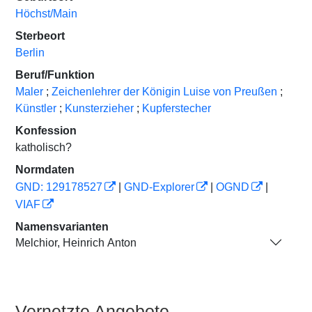
Höchst/Main
Sterbeort
Berlin
Beruf/Funktion
Maler
;
Zeichenlehrer der Königin Luise von Preußen
;
Künstler
;
Kunsterzieher
;
Kupferstecher
Konfession
katholisch?
Normdaten
GND: 129178527
|
GND-Explorer
|
OGND
|
VIAF
Namensvarianten
Melchior, Heinrich Anton
Vernetzte Angebote