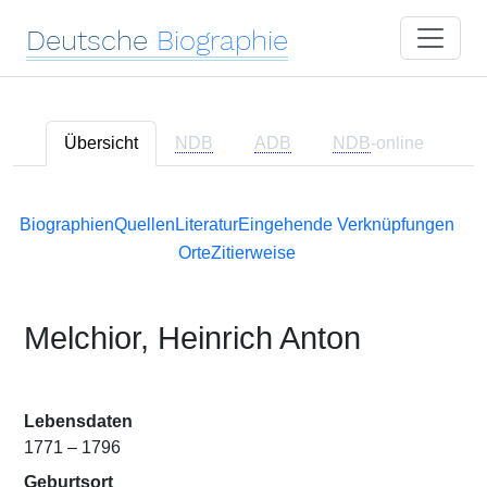
Deutsche
Biographie
Übersicht
NDB
ADB
NDB
-online
Biographien
Quellen
Literatur
Eingehende Verknüpfungen
Orte
Zitierweise
Melchior, Heinrich Anton
Lebensdaten
1771 – 1796
Geburtsort