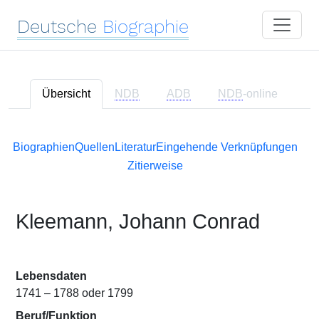
Deutsche
Biographie
Übersicht
NDB
ADB
NDB
-online
Biographien
Quellen
Literatur
Eingehende Verknüpfungen
Zitierweise
Kleemann, Johann Conrad
Lebensdaten
1741 – 1788 oder 1799
Beruf/Funktion