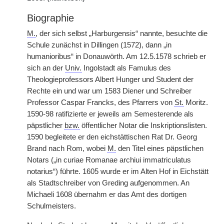
Biographie
M.
, der sich selbst „Harburgensis“ nannte, besuchte die
Schule zunächst in Dillingen (1572), dann „in
humanioribus“ in Donauwörth. Am 12.5.1578 schrieb er
sich an der
Univ.
Ingolstadt als Famulus des
Theologieprofessors Albert Hunger und Student der
Rechte ein und war um 1583 Diener und Schreiber
Professor Caspar Francks, des Pfarrers von
St.
Moritz.
1590-98 ratifizierte er jeweils am Semesterende als
päpstlicher
bzw.
öffentlicher Notar die Inskriptionslisten.
1590 begleitete er den eichstättischen Rat Dr. Georg
Brand nach Rom, wobei
M.
den Titel eines päpstlichen
Notars („in curiae Romanae archiui immatriculatus
notarius“) führte. 1605 wurde er im Alten Hof in Eichstätt
als Stadtschreiber von Greding aufgenommen. An
Michaeli 1608 übernahm er das Amt des dortigen
Schulmeisters.