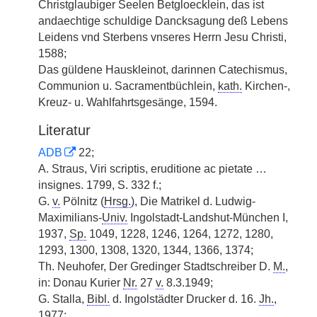
Christglaubiger Seelen Betgloecklein, das ist
andaechtige schuldige Dancksagung deß Lebens
Leidens vnd Sterbens vnseres Herrn Jesu Christi,
1588;
Das güldene Hauskleinot, darinnen Catechismus,
Communion u. Sacramentbüchlein,
kath.
Kirchen-,
Kreuz- u. Wahlfahrtsgesänge, 1594.
Literatur
ADB
22;
A. Straus, Viri scriptis, eruditione ac pietate …
insignes. 1799, S. 332 f.;
G.
v.
Pölnitz (
Hrsg.
), Die Matrikel d. Ludwig-
Maximilians-
Univ.
Ingolstadt-Landshut-München I,
1937,
Sp.
1049, 1228, 1246, 1264, 1272, 1280,
1293, 1300, 1308, 1320, 1344, 1366, 1374;
Th. Neuhofer, Der Gredinger Stadtschreiber D.
M.
,
in: Donau Kurier
Nr.
27
v.
8.3.1949;
G. Stalla,
Bibl.
d. Ingolstädter Drucker d. 16.
Jh.
,
1977;