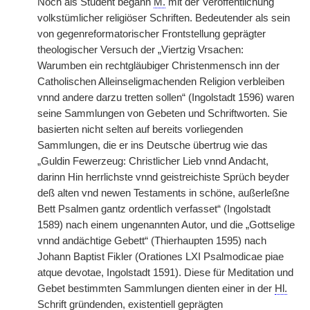
Noch als Student begann
M.
mit der Veröffentlichung
volkstümlicher religiöser Schriften. Bedeutender als sein
von gegenreformatorischer Frontstellung geprägter
theologischer Versuch der „Viertzig Vrsachen:
Warumben ein rechtgläubiger Christenmensch inn der
Catholischen Alleinseligmachenden Religion verbleiben
vnnd andere darzu tretten sollen“ (Ingolstadt 1596) waren
seine Sammlungen von Gebeten und Schriftworten. Sie
basierten nicht selten auf bereits vorliegenden
Sammlungen, die er ins Deutsche übertrug wie das
„Guldin Fewerzeug: Christlicher Lieb vnnd Andacht,
darinn Hin herrlichste vnnd geistreichiste Sprüch beyder
deß alten vnd newen Testaments in schöne, außerleßne
Bett Psalmen gantz ordentlich verfasset“ (Ingolstadt
1589) nach einem ungenannten Autor, und die „Gottselige
vnnd andächtige Gebett“ (Thierhaupten 1595) nach
Johann Baptist Fikler (Orationes LXI Psalmodicae piae
atque devotae, Ingolstadt 1591). Diese für Meditation und
Gebet bestimmten Sammlungen dienten einer in der
Hl.
Schrift gründenden, existentiell geprägten