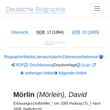
Deutsche
Biographie
Übersicht
NDB
17 (1994)
ADB
22 (1885)
NDB
-online
Biographie
Werke
Literatur
Autor/in
Zitierweise
Netzwerk
RDF
Druckfassung
Druckvorlage
Scan
vorheriger Artikel
folgender Artikel
Mörlin
(Mörlein), David
Erbauungsschriftsteller,
*
um 1565 Harburg (?),
†
nach
1608. (katholisch)