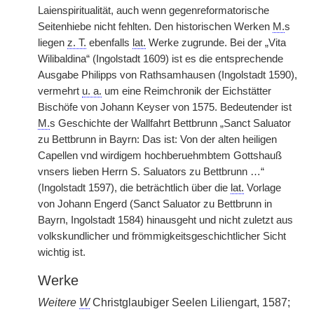
Laienspiritualität, auch wenn gegenreformatorische
Seitenhiebe nicht fehlten. Den historischen Werken
M.
s
liegen
z. T.
ebenfalls
lat.
Werke zugrunde. Bei der „Vita
Wilibaldina“ (Ingolstadt 1609) ist es die entsprechende
Ausgabe Philipps von Rathsamhausen (Ingolstadt 1590),
vermehrt
u. a.
um eine Reimchronik der Eichstätter
Bischöfe von Johann Keyser von 1575. Bedeutender ist
M.
s Geschichte der Wallfahrt Bettbrunn „Sanct Saluator
zu Bettbrunn in Bayrn: Das ist: Von der alten heiligen
Capellen vnd wirdigem hochberuehmbtem Gottshauß
vnsers lieben Herrn S. Saluators zu Bettbrunn …“
(Ingolstadt 1597), die beträchtlich über die
lat.
Vorlage
von Johann
|
Engerd (Sanct Saluator zu Bettbrunn in
Bayrn, Ingolstadt 1584) hinausgeht und nicht zuletzt aus
volkskundlicher und frömmigkeitsgeschichtlicher Sicht
wichtig ist.
Werke
Weitere
W
Christglaubiger Seelen Liliengart, 1587;