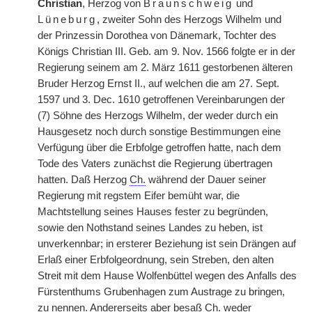
Christian
, Herzog von
Braunschweig
und
Lüneburg
, zweiter Sohn des Herzogs Wilhelm und
der Prinzessin Dorothea von Dänemark, Tochter des
Königs Christian III. Geb. am 9. Nov. 1566 folgte er in der
Regierung seinem am 2. März 1611 gestorbenen älteren
Bruder Herzog Ernst II., auf welchen die am 27. Sept.
1597 und 3. Dec. 1610 getroffenen Vereinbarungen der
(7) Söhne des Herzogs Wilhelm, der weder durch ein
Hausgesetz noch durch sonstige Bestimmungen eine
Verfügung über die Erbfolge getroffen hatte, nach dem
Tode des Vaters zunächst die Regierung übertragen
hatten. Daß Herzog
Ch.
während der Dauer seiner
Regierung mit regstem Eifer bemüht war, die
Machtstellung seines Hauses fester zu begründen,
sowie den Nothstand seines Landes zu heben, ist
unverkennbar; in ersterer Beziehung ist sein Drängen auf
Erlaß einer Erbfolgeordnung, sein Streben, den alten
Streit mit dem Hause Wolfenbüttel wegen des Anfalls des
Fürstenthums Grubenhagen zum Austrage zu bringen,
zu nennen. Andererseits aber besaß
Ch.
weder