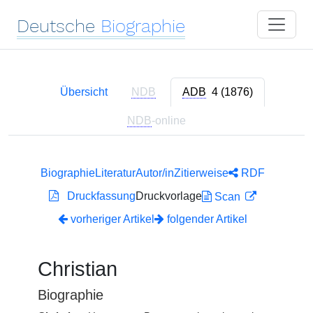
Deutsche
Biographie
Übersicht
NDB
ADB
4 (1876)
NDB
-online
Biographie
Literatur
Autor/in
Zitierweise
RDF
Druckfassung
Druckvorlage
Scan
vorheriger Artikel
folgender Artikel
Christian
Biographie