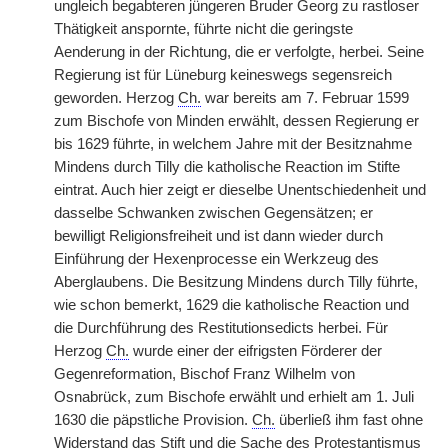
ungleich begabteren jüngeren Bruder Georg zu rastloser
Thätigkeit anspornte, führte nicht die geringste
Aenderung in der Richtung, die er verfolgte, herbei. Seine
Regierung ist für Lüneburg keineswegs segensreich
geworden. Herzog
Ch.
war bereits am 7. Februar 1599
zum Bischofe von Minden erwählt, dessen Regierung er
bis 1629 führte, in welchem Jahre mit der Besitznahme
Mindens durch Tilly die katholische Reaction im Stifte
eintrat. Auch hier zeigt er dieselbe Unentschiedenheit und
dasselbe Schwanken zwischen Gegensätzen; er
bewilligt Religionsfreiheit und ist dann wieder durch
Einführung der Hexenprocesse ein Werkzeug des
Aberglaubens. Die Besitzung Mindens durch Tilly führte,
wie schon bemerkt, 1629 die katholische Reaction und
die Durchführung des Restitutionsedicts herbei. Für
Herzog
Ch.
wurde einer der eifrigsten Förderer der
Gegenreformation, Bischof Franz Wilhelm von
Osnabrück, zum Bischofe erwählt und erhielt am 1. Juli
1630 die päpstliche Provision.
Ch.
überließ ihm fast ohne
Widerstand das Stift und die Sache des Protestantismus