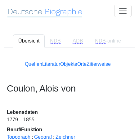
Deutsche
Biographie
Übersicht
NDB
ADB
NDB
-online
Quellen
Literatur
Objekte
Orte
Zitierweise
Coulon, Alois von
Lebensdaten
1779 – 1855
Beruf/Funktion
Topograph
;
Geograf
;
Zeichner