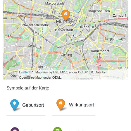
Leaflet
| Map tiles by BSB MDZ, under CC BY 3.0. Data by
OpenStreetMap, under ODbL.
Symbole auf der Karte
Geburtsort
Wirkungsort