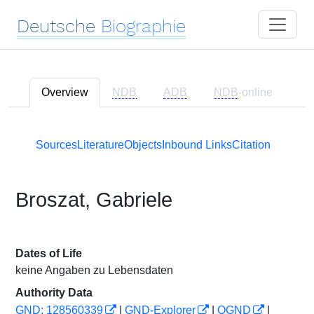
Deutsche
Biographie
Overview
NDB
ADB
NDB
-online
Sources
Literature
Objects
Inbound Links
Citation
Broszat, Gabriele
Dates of Life
keine Angaben zu Lebensdaten
Authority Data
GND: 128560339
|
GND-Explorer
|
OGND
|