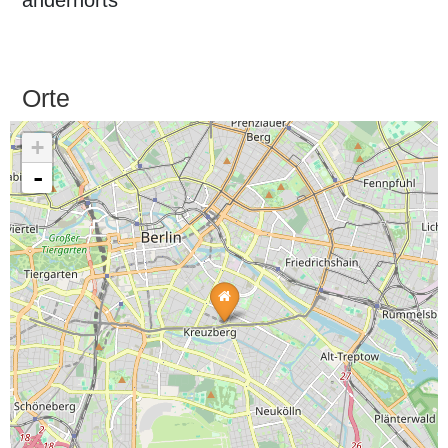
andernorts
Orte
+
-