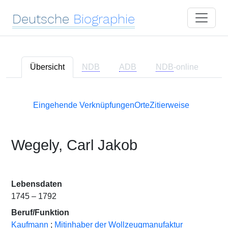
Deutsche
Biographie
Übersicht
NDB
ADB
NDB
-online
Eingehende Verknüpfungen
Orte
Zitierweise
Wegely, Carl Jakob
Lebensdaten
1745 – 1792
Beruf/Funktion
Kaufmann
;
Mitinhaber der Wollzeugmanufaktur