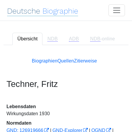
Deutsche
Biographie
Übersicht
NDB
ADB
NDB
-online
Biographien
Quellen
Zitierweise
Techner, Fritz
Lebensdaten
Wirkungsdaten 1930
Normdaten
GND: 126919666
|
GND-Explorer
|
OGND
|