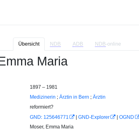
Übersicht
NDB
ADB
NDB
-online
 Emma Maria
1897 – 1981
Medizinerin
;
Ärztin in Bern
;
Ärztin
reformiert?
GND: 125646771
|
GND-Explorer
|
OGND
Moser, Emma Maria