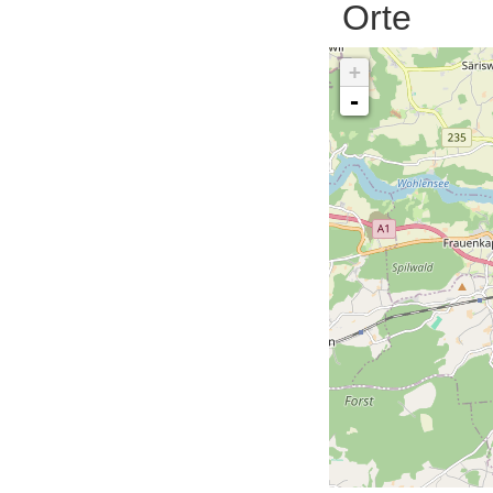
Orte
+
-