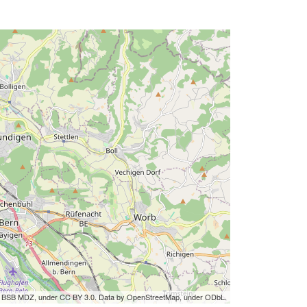
by BSB MDZ, under CC BY 3.0. Data by OpenStreetMap, under ODbL.