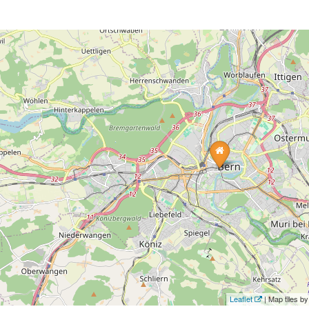
Leaflet
| Map tiles 