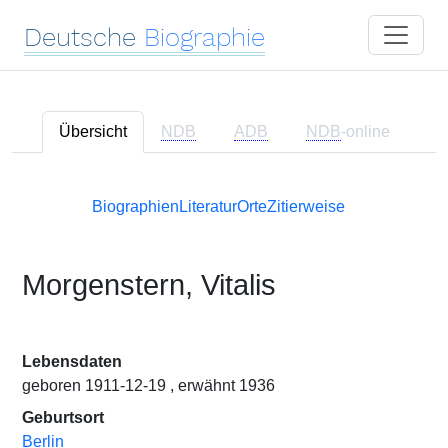
Deutsche
Biographie
Übersicht
NDB
ADB
NDB
-online
Biographien
Literatur
Orte
Zitierweise
Morgenstern, Vitalis
Lebensdaten
geboren 1911-12-19 , erwähnt 1936
Geburtsort
Berlin