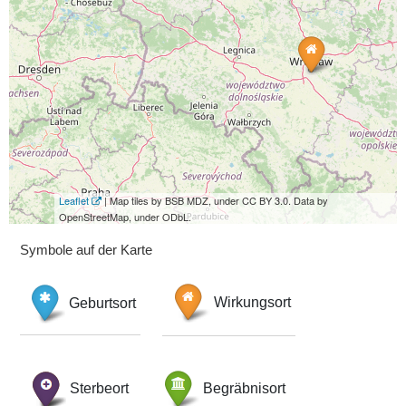
Leaflet
| Map tiles by BSB MDZ, under CC BY 3.0. Data by
OpenStreetMap, under ODbL.
Symbole auf der Karte
Geburtsort
Wirkungsort
Sterbeort
Begräbnisort