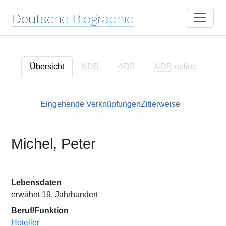
Deutsche
Biographie
Übersicht
NDB
ADB
NDB
-online
Eingehende Verknüpfungen
Zitierweise
Michel, Peter
Lebensdaten
erwähnt 19. Jahrhundert
Beruf/Funktion
Hotelier