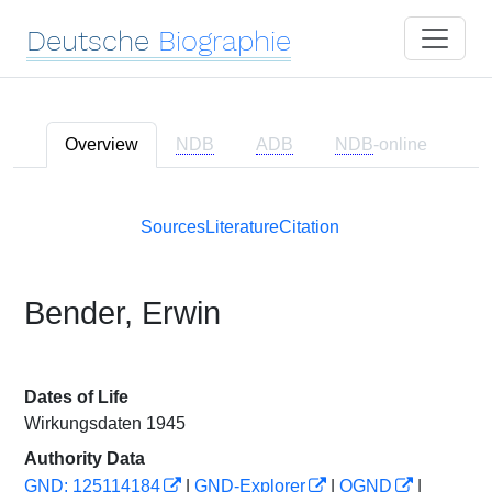
Deutsche
Biographie
Overview
NDB
ADB
NDB
-online
Sources
Literature
Citation
Bender, Erwin
Dates of Life
Wirkungsdaten 1945
Authority Data
GND: 125114184
|
GND-Explorer
|
OGND
|