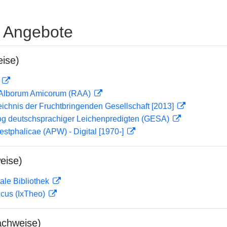
e Angebote
ise)
D
 Alborum Amicorum (RAA)
eichnis der Fruchtbringenden Gesellschaft [2013]
og deutschsprachiger Leichenpredigten (GESA)
estphalicae (APW) - Digital [1970-]
eise)
ale Bibliothek
icus (IxTheo)
achweise)