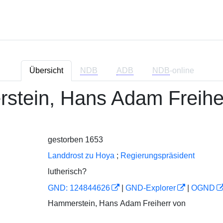
Übersicht
NDB
ADB
NDB
-online
stein, Hans Adam Freihe
gestorben 1653
Landdrost zu Hoya
;
Regierungspräsident
lutherisch?
GND: 124844626
|
GND-Explorer
|
OGND
Hammerstein, Hans Adam Freiherr von