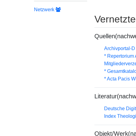
Netzwerk
Vernetzt
Quellen(nachwe
Archivportal-
* Repertorium
Mitgliederverz
* Gesamtkatal
* Acta Pacis W
Literatur(nachw
Deutsche Digit
Index Theolog
Objekt/Werk(n