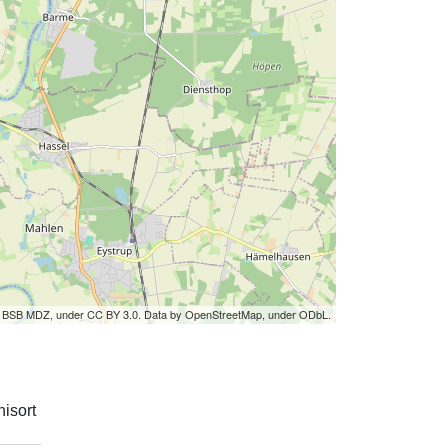
by BSB MDZ, under CC BY 3.0. Data by OpenStreetMap, under ODbL.
isort