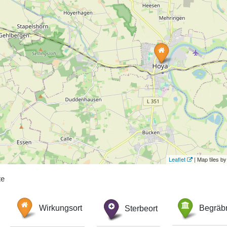
Leaflet
| Map tiles 
te
Wirkungsort
Sterbeort
Begräbn