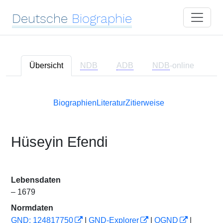
Deutsche
Biographie
Übersicht
NDB
ADB
NDB
-online
Biographien
Literatur
Zitierweise
Hüseyin Efendi
Lebensdaten
– 1679
Normdaten
GND: 124817750
|
GND-Explorer
|
OGND
|