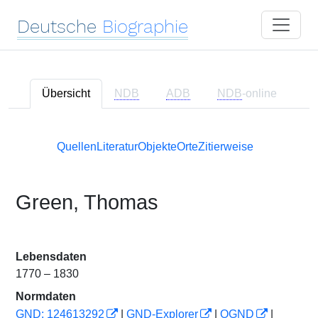
Deutsche
Biographie
Übersicht
NDB
ADB
NDB
-online
Quellen
Literatur
Objekte
Orte
Zitierweise
Green, Thomas
Lebensdaten
1770 – 1830
Normdaten
GND: 124613292
|
GND-Explorer
|
OGND
|