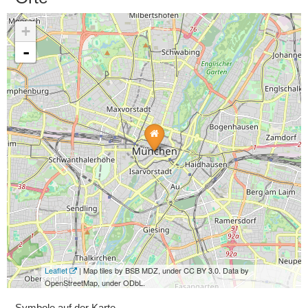
+
-
Leaflet
| Map tiles by BSB MDZ, under CC BY 3.0. Data by
OpenStreetMap, under ODbL.
Symbole auf der Karte