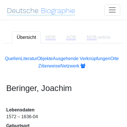
Deutsche
Biographie
Übersicht
NDB
ADB
NDB
-online
Quellen
Literatur
Objekte
Ausgehende Verknüpfungen
Orte
Zitierweise
Netzwerk
Beringer, Joachim
Lebensdaten
1572 – 1636-04
Geburtsort