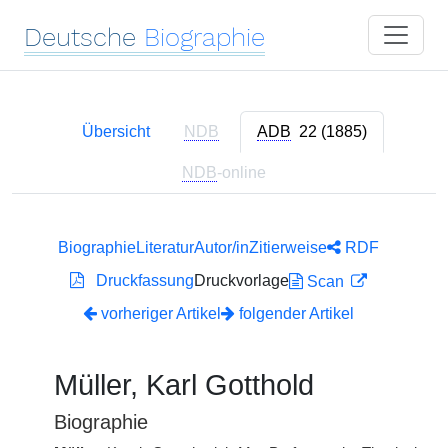
Deutsche
Biographie
Übersicht
NDB
ADB
22 (1885)
NDB
-online
Biographie
Literatur
Autor/in
Zitierweise
RDF
Druckfassung
Druckvorlage
Scan
vorheriger Artikel
folgender Artikel
Müller, Karl Gotthold
Biographie