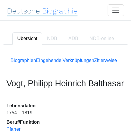
Deutsche
Biographie
Übersicht
NDB
ADB
NDB
-online
Biographien
Eingehende Verknüpfungen
Zitierweise
Vogt, Philipp Heinrich Balthasar
Lebensdaten
1754 – 1819
Beruf/Funktion
Pfarrer