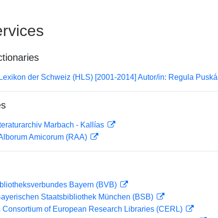
rvices
ctionaries
 Lexikon der Schweiz (HLS) [2001-2014] Autor/in: Regula Pusk
es
teraturarchiv Marbach - Kallías
 Alborum Amicorum (RAA)
ibliotheksverbundes Bayern (BVB)
 Bayerischen Staatsbibliothek München (BSB)
 Consortium of European Research Libraries (CERL)