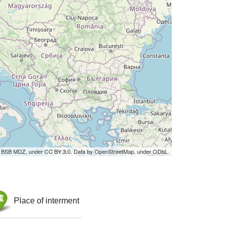
by BSB MDZ, under CC BY 3.0. Data by OpenStreetMap, under ODbL.
Place of interment