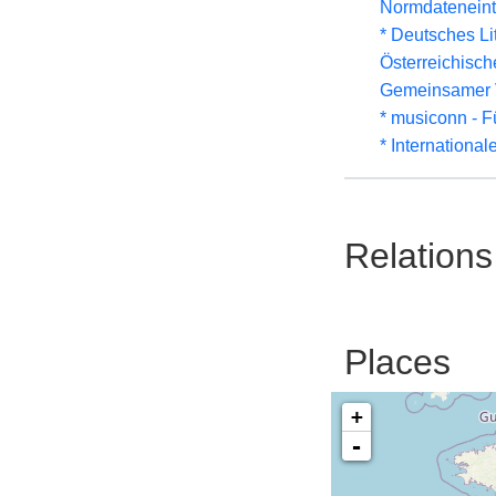
Normdateneint
* Deutsches Li
Österreichisc
Gemeinsamer 
* musiconn - F
* Internationa
Relations
Places
+
-