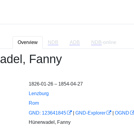
Overview
NDB
ADB
NDB
-online
adel, Fanny
1826-01-26 – 1854-04-27
Lenzburg
Rom
GND: 123641845
|
GND-Explorer
|
OGND
Hünerwadel, Fanny