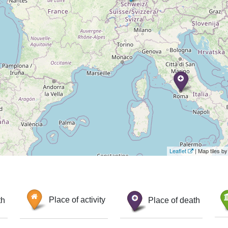
Leaflet
| Map tiles 
th
Place of activity
Place of death