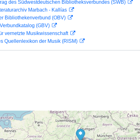
rag des Südwestdeutschen Bibliotheksverbundes (SWB)
teraturarchiv Marbach - Kallías
her Bibliothekenverbund (OBV)
Verbundkatalog (GBV)
ür vernetzte Musikwissenschaft
les Quellenlexikon der Musik (RISM)