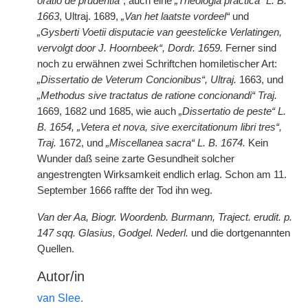
oratio de prudentia“
, auch eine
„Theologia practica“ L. B.
1663
, Ultraj. 1689,
„Van het laatste vordeel“
und
„Gysberti Voetii disputacie van geestelicke Verlatingen,
vervolgt door J. Hoornbeek“, Dordr. 1659.
Ferner sind
noch zu erwähnen zwei Schriftchen homiletischer Art:
„Dissertatio de Veterum Concionibus“, Ultraj.
1663, und
„Methodus sive tractatus de ratione concionandi“ Traj.
1669, 1682 und 1685, wie auch
„Dissertatio de peste“ L.
B. 1654, „Vetera et nova, sive exercitationum libri tres“,
Traj.
1672, und
„Miscellanea sacra“ L. B. 1674.
Kein
Wunder daß seine zarte Gesundheit solcher
angestrengten Wirksamkeit endlich erlag. Schon am 11.
September 1666 raffte der Tod ihn weg.
Van der Aa, Biogr. Woordenb. Burmann, Traject. erudit. p.
147 sqq. Glasius, Godgel. Nederl.
und die dortgenannten
Quellen.
Autor/in
van Slee.