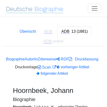
Deutsche
Biographie
Übersicht
NDB
ADB
13 (1881)
NDB
-online
Biographie
Autor/in
Zitierweise
RDF
Druckfassung
Druckvorlage
vorheriger Artikel
Scan
folgender Artikel
Hoornbeek, Johann
Biographie
Hoornbeek:
Johann
H.
, reformirter Theolog,