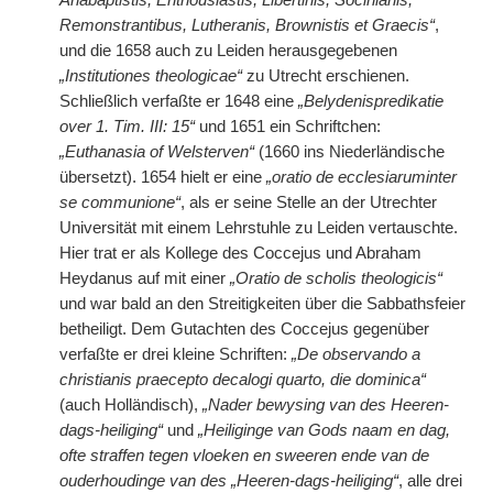
Anabaptistis, Enthousiastis, Libertinis, Socinianis,
Remonstrantibus, Lutheranis, Brownistis et Graecis“
,
und die 1658 auch zu Leiden herausgegebenen
„Institutiones theologicae“
zu Utrecht erschienen.
Schließlich verfaßte er 1648 eine
„Belydenispredikatie
over 1. Tim. III: 15“
und 1651 ein Schriftchen:
„Euthanasia of Welsterven“
(1660 ins Niederländische
übersetzt). 1654 hielt er eine
„oratio de ecclesiaruminter
se communione“
, als er seine Stelle an der Utrechter
Universität mit einem Lehrstuhle zu Leiden vertauschte.
Hier trat er als Kollege des Coccejus und Abraham
Heydanus auf mit einer
„Oratio de scholis theologicis“
und war bald an den Streitigkeiten über die Sabbathsfeier
betheiligt. Dem Gutachten des Coccejus gegenüber
verfaßte er drei kleine Schriften:
„De observando a
christianis praecepto decalogi quarto, die dominica“
(auch Holländisch),
„Nader bewysing van des Heeren-
dags-heiliging“
und
„Heiliginge van Gods naam en dag,
ofte straffen tegen vloeken en sweeren ende van de
ouderhoudinge van des „Heeren-dags-heiliging“
, alle drei