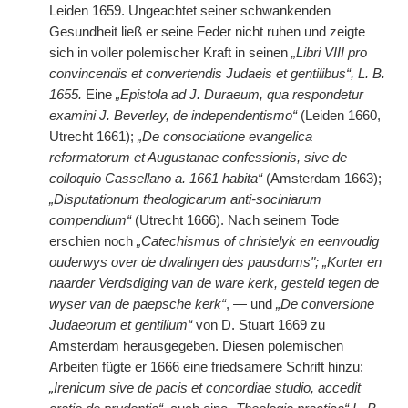
Leiden 1659. Ungeachtet seiner schwankenden
Gesundheit ließ er seine Feder nicht ruhen und zeigte
sich in voller polemischer Kraft in seinen
„Libri VIII pro
convincendis et convertendis Judaeis et gentilibus“, L. B.
1655.
Eine
„Epistola ad J. Duraeum, qua respondetur
examini J. Beverley, de independentismo“
(Leiden 1660,
Utrecht 1661);
„De consociatione evangelica
reformatorum et Augustanae confessionis, sive de
colloquio Cassellano a. 1661 habita“
(Amsterdam 1663);
„Disputationum theologicarum anti-sociniarum
compendium“
(Utrecht 1666). Nach seinem Tode
erschien noch
„Catechismus of christelyk en eenvoudig
ouderwys over de dwalingen des pausdoms"; „Korter en
naarder Verdsdiging van de ware kerk, gesteld tegen de
wyser van de paepsche kerk“
, — und
„De conversione
Judaeorum et gentilium“
von D. Stuart 1669 zu
Amsterdam herausgegeben. Diesen polemischen
Arbeiten fügte er 1666 eine friedsamere Schrift hinzu:
„Irenicum sive de pacis et concordiae studio, accedit