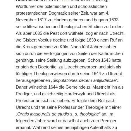
Wortführer der polemischen und scholastischen
protestantischen Dogmatik seiner Zeit, war am 4.
November 1617 zu Hartem geboren und begann 1633
seine litterarischen und theologischen Studien zu Leiden.
Als aber 1635 die Pest dort wüthete, zog er nach Utrecht,
wo Gisbert Voetius docirte und folgte 1639 einem Ruf an
die Kreuzgemeinde zu Köln. Nach fünf Jahren sah er
sich durch die Verfolgungen von Seiten der Katholischen
genöthigt, seine Stellung aufzugeben. Schon 1643 hatte
er sich den Doctortitel zu Utrecht erworben und sich als
tüchtiger Theolog erwiesen durch seine 1644 zu Utrecht
herausgegebenen
„disputationes decem antijudaicae“.
Daher wünschte 1644 die Gemeinde zu Mastricht ihn als
Prediger, und gleichzeitig Harderwyk und Utrecht als
Professor an sich zu ziehen. Er folgte dem Ruf nach
Utrecht und trat seine Professur der Theologie mit einer
„Oratio inauguralis de studio s. s. theologiae“
an. Im
folgenden Jahre ward er daselbst auch zum Prediger
ernannt. Während seines neunjährigen Aufenthalts zu