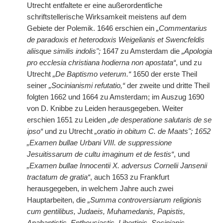
Utrecht entfaltete er eine außerordentliche
schriftstellerische Wirksamkeit meistens auf dem
Gebiete der Polemik. 1646 erschien ein
„Commentarius
de paradoxis et heterodoxis Weigelianis et Swencfeldis
aliisque similis indolis";
1647 zu Amsterdam die
„Apologia
pro ecclesia christiana hodierna non apostata“
, und zu
Utrecht
„De Baptismo veterum.“
1650 der erste Theil
seiner
„Socinianismi refutatio,“
der zweite und dritte Theil
folgten 1662 und 1664 zu Amsterdam; im Auszug 1690
von D. Knibbe zu Leiden herausgegeben. Weiter
erschien 1651 zu Leiden
„de desperatione salutaris de se
ipso“
und zu Utrecht
„oratio in obitum C. de Maats"; 1652
„Examen bullae Urbani VIII. de suppressione
Jesuitissarum de cultu imaginum et de festis“
, und
„Examen bullae Innocentii X. adversus Cornelii Jansenii
tractatum de gratia“
, auch 1653 zu Frankfurt
herausgegeben, in welchem Jahre auch zwei
Hauptarbeiten, die
„Summa controversiarum religionis
cum gentilibus, Judaeis, Muhamedanis, Papistis,