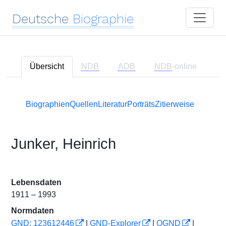
Deutsche
Biographie
Übersicht
NDB
ADB
NDB
-online
Biographien
Quellen
Literatur
Porträts
Zitierweise
Junker, Heinrich
Lebensdaten
1911 – 1993
Normdaten
GND: 123612446
|
GND-Explorer
|
OGND
|