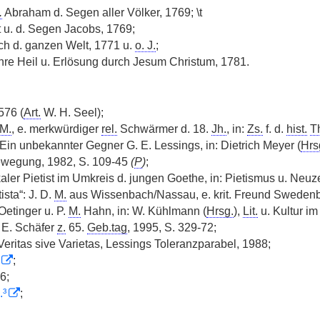
.
Abraham d. Segen aller Völker, 1769; \t
 u. d. Segen Jacobs, 1769;
uch d. ganzen Welt, 1771 u.
o. J.
;
re Heil u. Erlösung durch Jesum Christum, 1781.
576 (
Art.
W. H. Seel);
M.
, e. merkwürdiger
rel.
Schwärmer d. 18.
Jh.
, in:
Zs.
f. d.
hist.
T
Ein unbekannter Gegner G. E. Lessings, in: Dietrich Meyer (
Hrs
wegung, 1982, S. 109-45
(
P
)
;
kaler Pietist im Umkreis d. jungen Goethe, in: Pietismus u. Neuz
tista“: J. D.
M.
aus Wissenbach/Nassau, e. krit. Freund Swedenbo
 Oetinger u. P.
M.
Hahn, in: W. Kühlmann (
Hrsg.
),
Lit.
u. Kultur i
 E. Schäfer
z.
65.
Geb.tag
, 1995, S. 329-72;
Veritas sive Varietas, Lessings Toleranzparabel, 1988;
;
6;
.³
;