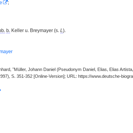
e
;
bb.
b.
Keller u. Breymayer (s.
L
).
ymayer
hard, "Müller, Johann Daniel (Pseudonym Daniel, Elias, Elias Artista
1997), S. 351-352 [Online-Version]; URL: https://www.deutsche-biog