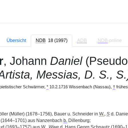
Übersicht
NDB
18 (1997)
ADB
NDB
-online
r
, Johann
Daniel
(Pseud
Artista, Messias, D. S., S.
lpietistischer Schwärmer,
*
10.2.1716 Wissenbach (Nassau),
†
frühes
ler (Müller) (1678–1756), Bauer u. Schneider in
W.
,
S
d. Danie
l (1644–1701) aus Nanzenbach
b.
Dillenburg;
ud (1693–1757) aus
W.
,
Wwe
d. Hans Georg Schnautz (1690–