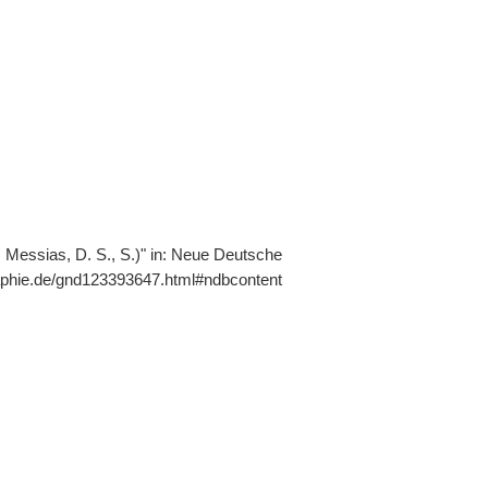
, Messias, D. S., S.)" in: Neue Deutsche
raphie.de/gnd123393647.html#ndbcontent