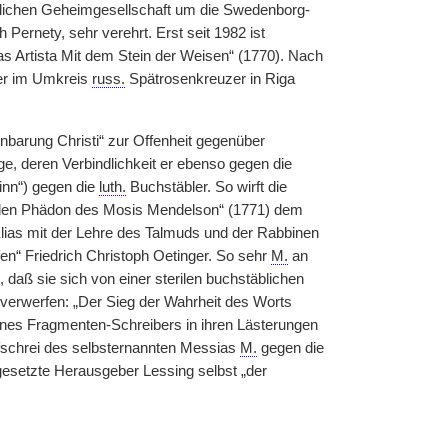
hnlichen Geheimgesellschaft um die Swedenborg-
ernety, sehr verehrt. Erst seit 1982 ist
as Artista Mit dem Stein der Weisen“ (1770). Nach
t er im Umkreis
russ.
Spätrosenkreuzer in Riga
nbarung Christi“ zur Offenheit gegenüber
, deren Verbindlichkeit er ebenso gegen die
inn“) gegen die
luth.
Buchstäbler. So wirft die
r den Phädon des Mosis Mendelson“ (1771) dem
„Elias mit der Lehre des Talmuds und der Rabbinen
en“ Friedrich Christoph Oetinger. So sehr
M.
an
ß sie sich von einer sterilen buchstäblichen
nz verwerfen: „Der Sieg der Wahrheit des Worts
eines Fragmenten-Schreibers in ihren Lästerungen
ufschrei des selbsternannten Messias
M.
gegen die
esetzte Herausgeber Lessing selbst „der