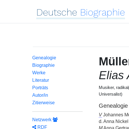
Deutsche
Biographie
Mülle
Genealogie
Biographie
Elias 
Werke
Literatur
Porträts
Musiker, radika
Universalist)
Autor/in
Zitierweise
Genealogie
V
Johannes Möl
Netzwerk
d. Anna Nicke
RDF
M
Anna Gertra