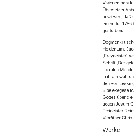
Visionen popula
Übersetzer Abbé
bewiesen, daß 
einem für 1786 b
gestorben.
Dogmenkritische
Heidentum, Jude
„Freygeister“ v
Schrift „Der ge
liberalen Mende
in ihrem wahren
den von Lessing
Bibelexegese lös
Gottes über die
gegen Jesum Chr
Freigeister Rei
Verräther Christi
Werke