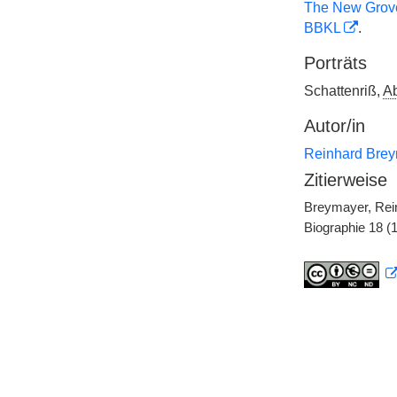
The New Grov
BBKL
.
Porträts
Schattenriß,
A
Autor/in
Reinhard Bre
Zitierweise
Breymayer, Rein
Biographie 18 (