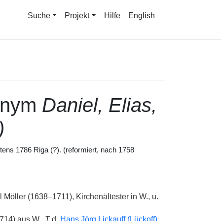
Suche
Projekt
Hilfe
English
onym
Daniel, Elias,
)
tens 1786 Riga (?). (reformiert, nach 1758
l Möller (1638–1711), Kirchenältester in
W.
, u.
1714) aus
W.
,
T
d.
Hans Jörg Lickauff (Lückoff)