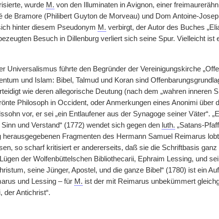
risierte, wurde
M.
von den Illuminaten in Avignon, einer freimaurerä
 de Bramore (Philibert Guyton de Morveau) und Dom Antoine-Joseph P
sich hinter diesem Pseudonym
M.
verbirgt, der Autor des Buches „Eli
ezeugten Besuch in Dillenburg verliert sich seine Spur. Vielleicht is
r Universalismus führte den Begründer der Vereinigungskirche „Offe
ntum und Islam: Bibel, Talmud und Koran sind Offenbarungsgrundlage
erteidigt wie deren allegorische Deutung (nach dem „wahren inneren S
krönte Philosoph in Occident, oder Anmerkungen eines Anonimi übe
lssohn vor, er sei „ein Entlaufener aus der Synagoge seiner Väter“. 
 Sinn und Verstand“ (1772) wendet sich gegen den
luth.
„Satans-Pfaff
 herausgegebenen Fragmenten des Hermann Samuel Reimarus lobt, da
en, so scharf kritisiert er andererseits, daß sie die Schriftbasis ga
 Lügen der Wolfenbüttelschen Bibliothecarii, Ephraim Lessing, und s
istum, seine Jünger, Apostel, und die ganze Bibel“ (1780) ist ein A
marus und Lessing – für
M.
ist der mit Reimarus unbekümmert gleichg
, der Antichrist“.