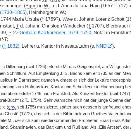
 Heimberger (
Bgm.
) in
W.
, u. d. Anna Juliana Hain (1657–1717) 
 (1730–1805)
, Heimberger in
W.
;
1744 Maria Ursula (
†
1759?),
Wwe
d. Johann Lorenz Schott (
rmstadt,
T
d. Johann Christoph Windecker (
†
1707), Bierbrauer i
739,
⚭
2>
Gerhard Kalckbrenner, 1679–1750
, Notar in Frankfurt
ef-T
;
 (
†
1832)
, Lehrer u. Kantor in Nassau/Lahn (s.
NND
).
in Dillenburg (seit 1726) erlernte
M.
das Geigenspiel, am Wittgenstein
schen Schrifttum. Auf Empfehlung J. S. Bachs kam er 1735 an den Mers
usikus in Darmstadt; danach widmete er sich der Lektüre theosophi
ennung zum Hofmusikus, Kantor und Schuldiener in Hachenburg heira
nd übersiedelte 1746 nach Frankfurt. Als Konzertdirektor (seit 1747) 
al-Buch“ (2 T., 1754). Sehr wahrscheinlich hat der junge Goethe den
lle (
erw.
seit 1755) musizierte, später auch dessen islamfreundlich
 Christi“ (1772), das sich in der Bibliothek von Goethes Vater befan
tete
M.
, der sich zum wiederkommenden Propheten Elias (Elias Artista
and, Skandinavien, das Baltikum und Rußland. Als „Elie Artiste“, de