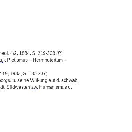
heol.
4/2, 1834, S. 219-303
(
P
)
;
g.
), Pietismus – Herrnhutertum –
eit 9, 1983, S. 180-237;
rgs, u. seine Wirkung auf d.
schwäb.
m
dt.
Südwesten
zw.
Humanismus u.