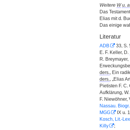
Weitere
W
u. a
Das Testament
Elias mit d. B
Das einige wah
Literatur
ADB
33, S. 
E. F. Keller, D.
R. Breymayer, 
Erweckungsbe
ders.
, Ein radi
ders.
, „Elias Ar
Pietisten F. C.
Aufklärung, W.
F. Niewöhner, 
Nassau. Biogr.
MGG
IX u. 1
Kosch, Lit.-Lex
Killy
;