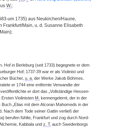
aus
W.
;
1683-um 1735) aus Neukirchen/Haune,
n Frankfurt/Main, u. d. Susanne Elisabeth
/Main);
. Hof in Berleburg (seit 1733) begegnete er dem
eburger Hof; 1737-39 war er als Violinist und
scher Bücher,
u. a.
der Werke Jakob Böhmes.
tete er 1744 eine entfernte Verwandte der
veröffentlichte er dort das „Vollständige Hessen-
 Ersten Violinisten
M.
kennengelernt, der in der
es Buch „Elias mit dem Alcoran Mahomeds in der
d. Nach dem Tode seiner Gattin verließ der
) berufen fühlte, Frankfurt und zog durch Nord-
r Alchemie, Kabbala und
z. T.
auch Swedenborgs