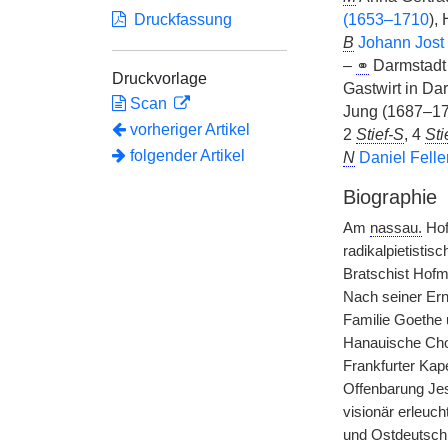
Druckfassung
(1653–1710
),
B
Johann Jost
–
⚭
Darmstadt 
Druckvorlage
Gastwirt in Da
Scan
Jung (1687–1
vorheriger Artikel
2
Stief-S
, 4
Sti
folgender Artikel
N
Daniel Feller
Biographie
Am
nassau.
Hof 
radikalpietisti
Bratschist Hofm
Nach seiner Ern
Familie Goethe u
Hanauische Chor
Frankfurter Kape
Offenbarung Jesu
visionär erleuch
und Ostdeutschl