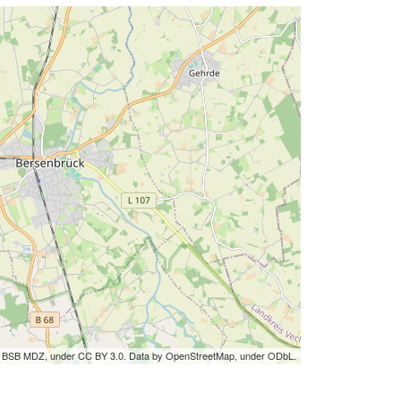
by BSB MDZ, under CC BY 3.0. Data by OpenStreetMap, under ODbL.