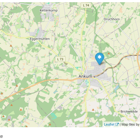
Leaflet
| Map tiles 
te