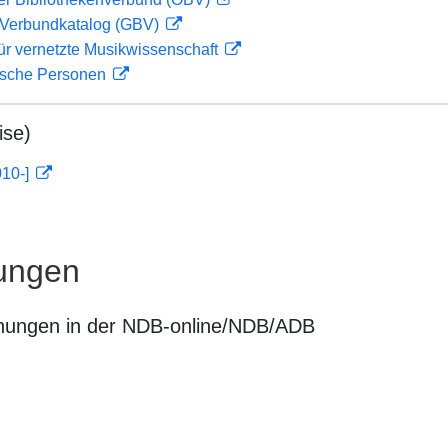
Verbundkatalog (GBV)
ür vernetzte Musikwissenschaft
ische Personen
ise)
010-]
ungen
nungen in der NDB-online/NDB/ADB