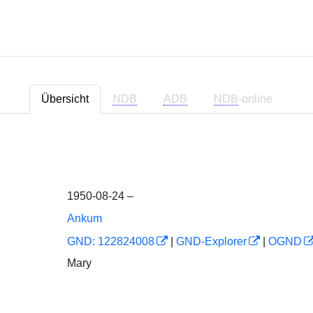
Übersicht
NDB
ADB
NDB
-online
1950-08-24 –
Ankum
GND: 122824008
|
GND-Explorer
|
OGND
Mary