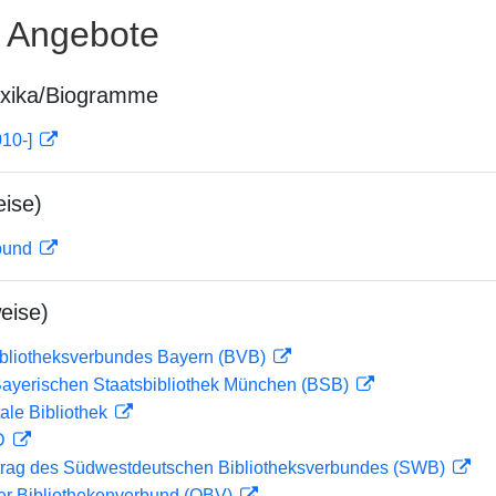
e Angebote
exika/Biogramme
010-]
ise)
rbund
eise)
ibliotheksverbundes Bayern (BVB)
 Bayerischen Staatsbibliothek München (BSB)
ale Bibliothek
 D
rag des Südwestdeutschen Bibliotheksverbundes (SWB)
her Bibliothekenverbund (OBV)