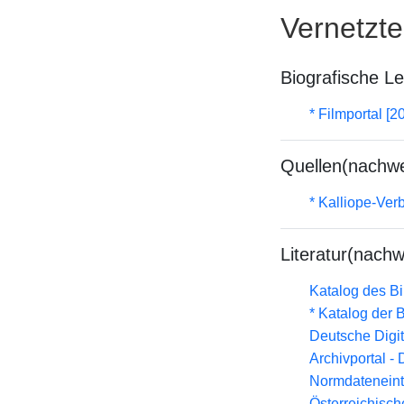
Vernetzt
Biografische L
* Filmportal [2
Quellen(nachwe
* Kalliope-Ve
Literatur(nachw
Katalog des B
* Katalog der
Deutsche Digit
Archivportal -
Normdateneint
Österreichisc