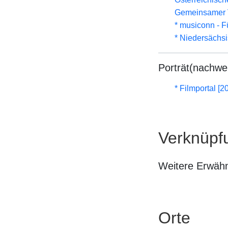
Gemeinsamer 
* musiconn - F
* Niedersächs
Porträt(nachwe
* Filmportal [2
Verknüpf
Weitere Erwäh
Orte