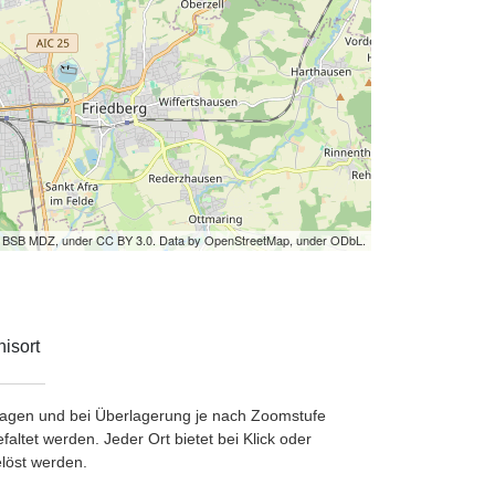
by BSB MDZ, under CC BY 3.0. Data by OpenStreetMap, under ODbL.
isort
etragen und bei Überlagerung je nach Zoomstufe
ltet werden. Jeder Ort bietet bei Klick oder
löst werden.