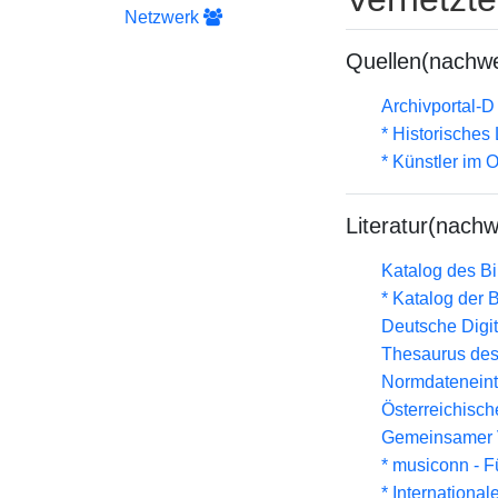
Netzwerk
Quellen(nachwe
Archivportal-
* Historisches
* Künstler im
Literatur(nachw
Katalog des B
* Katalog der
Deutsche Digit
Thesaurus des
Normdateneint
Österreichisc
Gemeinsamer 
* musiconn - F
* Internationa