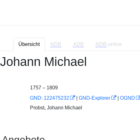
Übersicht
NDB
ADB
NDB
-online
 Johann Michael
1757 – 1809
GND: 122475232
|
GND-Explorer
|
OGND
Probst, Johann Michael
e Angebote