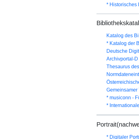
* Historisches
Bibliothekskata
Katalog des B
* Katalog der
Deutsche Digit
Archivportal-
Thesaurus des
Normdateneint
Österreichisc
Gemeinsamer 
* musiconn - F
* Internationa
Portrait(nachwe
* Digitaler Por