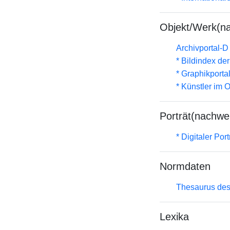
Objekt/Werk(n
Archivportal-
* Bildindex de
* Graphikportal
* Künstler im
Porträt(nachwe
* Digitaler Por
Normdaten
Thesaurus des
Lexika