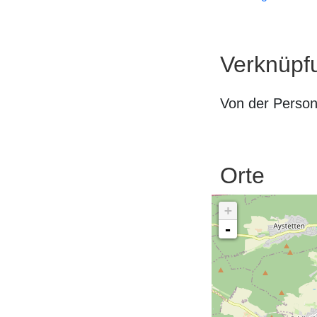
Verknüpf
Von der Perso
Orte
+
-