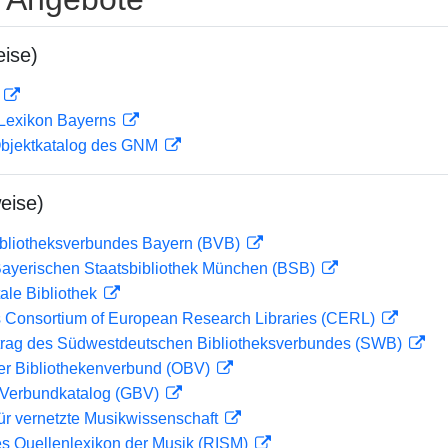
ise)
D
 Lexikon Bayerns
 Objektkatalog des GNM
eise)
ibliotheksverbundes Bayern (BVB)
 Bayerischen Staatsbibliothek München (BSB)
ale Bibliothek
 Consortium of European Research Libraries (CERL)
rag des Südwestdeutschen Bibliotheksverbundes (SWB)
her Bibliothekenverbund (OBV)
Verbundkatalog (GBV)
ür vernetzte Musikwissenschaft
les Quellenlexikon der Musik (RISM)