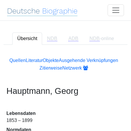
Deutsche
Biographie
Übersicht
NDB
ADB
NDB
-online
Quellen
Literatur
Objekte
Ausgehende Verknüpfungen
Zitierweise
Netzwerk
Hauptmann, Georg
Lebensdaten
1853 – 1899
Normdaten