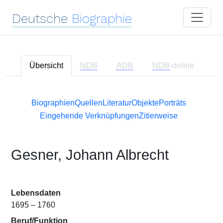
Deutsche
Biographie
Übersicht
NDB
ADB
NDB
-online
Biographien
Quellen
Literatur
Objekte
Porträts
Eingehende Verknüpfungen
Zitierweise
Gesner, Johann Albrecht
Lebensdaten
1695 – 1760
Beruf/Funktion