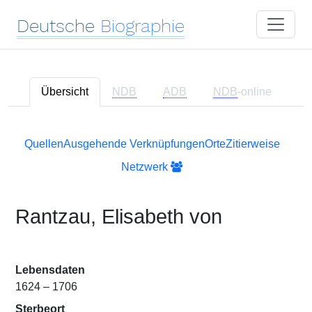
Deutsche
Biographie
Übersicht
NDB
ADB
NDB
-online
Quellen
Ausgehende Verknüpfungen
Orte
Zitierweise
Netzwerk
Rantzau, Elisabeth von
Lebensdaten
1624 – 1706
Sterbeort