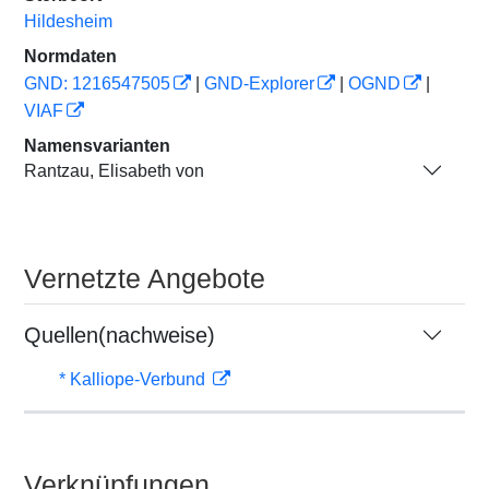
Hildesheim
Normdaten
GND: 1216547505
|
GND-Explorer
|
OGND
|
VIAF
Namensvarianten
Rantzau, Elisabeth von
Vernetzte Angebote
Quellen(nachweise)
* Kalliope-Verbund
Verknüpfungen