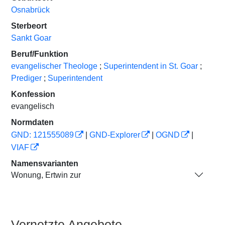
Osnabrück
Sterbeort
Sankt Goar
Beruf/Funktion
evangelischer Theologe
;
Superintendent in St. Goar
;
Prediger
;
Superintendent
Konfession
evangelisch
Normdaten
GND: 121555089
|
GND-Explorer
|
OGND
|
VIAF
Namensvarianten
Wonung, Ertwin zur
Vernetzte Angebote