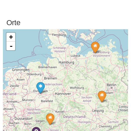
Orte
+
-