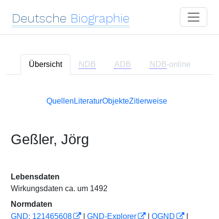
Deutsche
Biographie
Übersicht
NDB
ADB
NDB
-online
Quellen
Literatur
Objekte
Zitierweise
Geßler, Jörg
Lebensdaten
Wirkungsdaten ca. um 1492
Normdaten
GND: 121465608
|
GND-Explorer
|
OGND
|