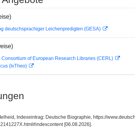
ise)
og deutschsprachiger Leichenpredigten (GESA)
eise)
 Consortium of European Research Libraries (CERL)
icus (IxTheo)
ungen
delheid, Indexeintrag: Deutsche Biographie, https://www.deutsc
2141227X.html#indexcontent [06.08.2026].