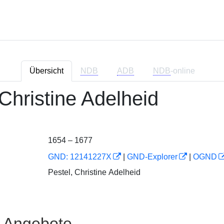
Übersicht
NDB
ADB
NDB
-online
 Christine Adelheid
1654 – 1677
GND: 12141227X
|
GND-Explorer
|
OGND
Pestel, Christine Adelheid
e Angebote